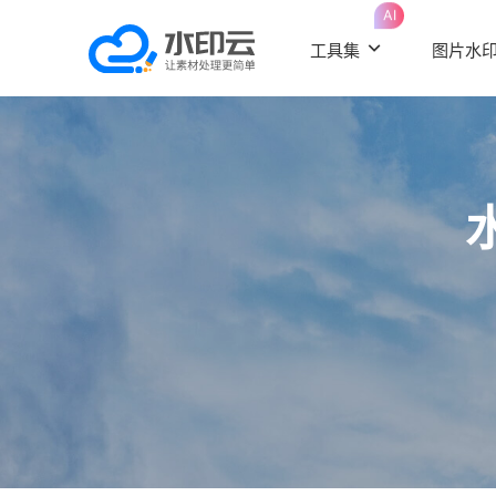
AI
工具集
图片水