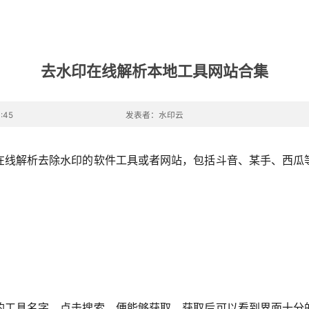
去水印在线解析本地工具网站合集
:45
发表者：水印云
在线解析去除水印的软件工具或者网站，包括斗音、某手、西瓜
的工具名字，点击搜索，便能够获取。获取后可以看到界面十分