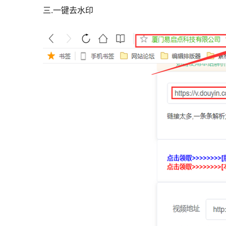
三.一键去水印