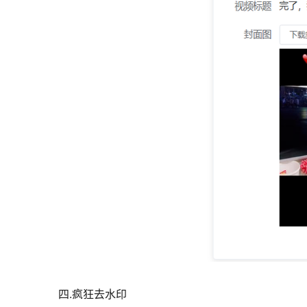
四.疯狂去水印