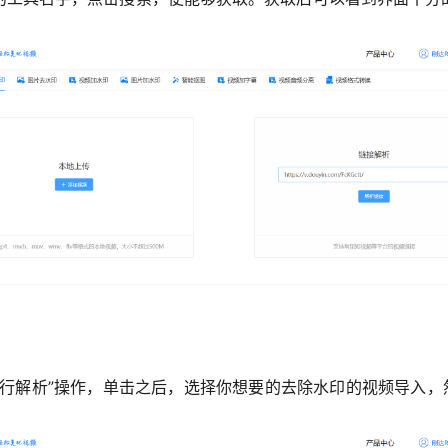
行解析”操作，单击之后，选择你想要的去除水印的视频导入，