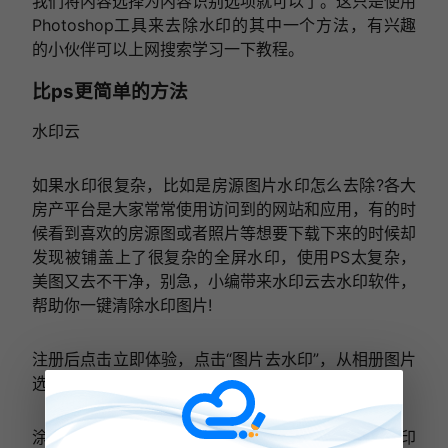
我们将内容选择为内容识别选项就可以了。这只是使用
Photoshop工具来去除水印的其中一个方法，有兴趣
的小伙伴可以上网搜索学习一下教程。
比ps更简单的方法
水印云
如果水印很复杂，比如是房源图片水印怎么去除?各大
房产平台是大家常常使用访问到的网站和应用，有的时
候看到喜欢的房源图或者照片等想要下载下来的时候却
发现被铺盖上了很复杂的全屏水印，使用PS太复杂，
美图又去不干净，别急，小编带来水印云去水印软件，
帮助你一键清除水印图片!
注册后点击立即体验，点击“图片去水印”，从相册图片
选择要想去除水印的照片，点击确定;
涂抹水印区域，涂抹完成后点击开始去水印按钮，水印