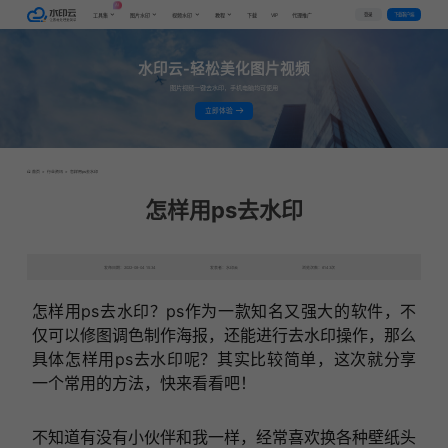
AI
VIP
登录
下载客户端
工具集
图片水印
视频水印
教程
下载
代理推广
水印云-轻松美化图片视频
图片视频一键去水印，手机电脑均可使用
立即体验
首页
>
行业资讯
>
怎样用ps去水印
怎样用ps去水印
发布日期：2022-08-04 15:34
发表者：水印云
浏览次数：6143次
怎样用ps去水印？ps作为一款知名又强大的软件，不
仅可以修图调色制作海报，还能进行去水印操作，那么
具体怎样用ps去水印呢？其实比较简单，这次就分享
一个常用的方法，快来看看吧！
不知道有没有小伙伴和我一样，经常喜欢换各种壁纸头