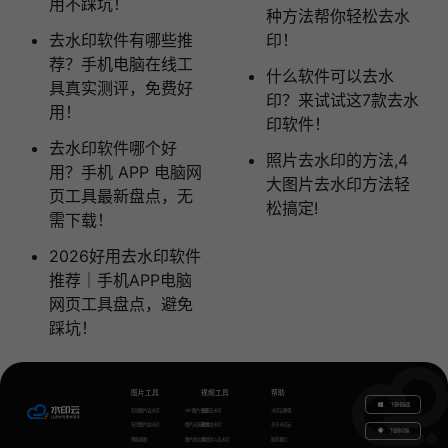
用不踩坑！
种方法帮你轻松去水
去水印软件有哪些推
印！
荐？手机电脑在线工
什么软件可以去水
具真实测评，免费好
印？来试试这7款去水
用！
印软件！
去水印软件哪个好
照片去水印的方法,4
用？手机 APP 电脑网
大图片去水印方法轻
页工具最新盘点，无
松搞定!
需下载！
2026好用去水印软件
推荐｜手机APP电脑
网页工具盘点，避免
踩坑！
图片工具
视频工具
帮助
下载电脑版
在线图片去水印
GIF图片生成
视频去水印
水印云教程
在线图片加水印
图片无损放大
视频加水印
关于水印云
下载移动端
智能抠图
图片转文字
视频怎么去水印
联系我们