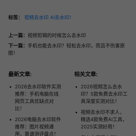
标签：
视频去水印
AI去水印！
上一篇：
视频剪辑的时候怎么去水印
下一篇：
手机也能去水印？轻松去水印，而且不伤害原
图！
最新文章:
相关文章:
2026去水印软件实测
2026视频怎么去水
推荐：手机电脑在线
印？5款免费去水印工
网页工具优缺点对
具深度实测对比！
比！
视频去水印不求人，
2026电脑去水印软件
精选4款免费AI工具，
推荐：图片视频通
2025实测好用！
用，靠谱测评盘点！