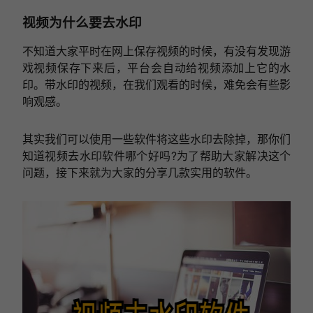
视频为什么要去水印
不知道大家平时在网上保存视频的时候，有没有发现游
戏视频保存下来后，平台会自动给视频添加上它的水
印。带水印的视频，在我们观看的时候，难免会有些影
响观感。
其实我们可以使用一些软件将这些水印去除掉，那你们
知道视频去水印软件哪个好吗?为了帮助大家解决这个
问题，接下来就为大家的分享几款实用的软件。