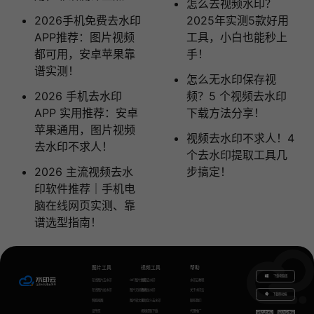
怎么去视频水印？
2026手机免费去水印
2025年实测5款好用
APP推荐：图片视频
工具，小白也能秒上
都可用，安卓苹果靠
手！
谱实测！
怎么无水印保存视
2026 手机去水印
频？5 个视频去水印
APP 实用推荐：安卓
下载方法分享！
苹果通用，图片视频
视频去水印不求人！4
去水印不求人！
个去水印提取工具几
2026 主流视频去水
步搞定！
印软件推荐｜手机电
脑在线网页实测、靠
谱选型指南！
图片工具
视频工具
帮助
下载电脑版
在线图片去水印
GIF图片生成
视频去水印
水印云教程
在线图片加水印
图片无损放大
视频加水印
关于水印云
下载移动端
智能抠图
图片转文字
视频怎么去水印
联系我们
证件照
视频提取下载
代理推广