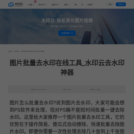
AI
VIP
登录
下载客户端
工具集
图片水印
视频水印
教程
下载
代理推广
水印云-轻松美化图片视频
图片视频一键去水印，手机电脑均可使用
立即体验
首页
>
行业资讯
>
图片批量去水印在线工具_水印云去水印神器
图片批量去水印在线工具_水印云去水印
神器
发布日期：2023-04-10 15:44
发表者：去水印
浏览次数：11226次
图片怎么批量去水印?说到图片去水印，大家可能会想
到PS软件来处理，但对PS确不能短时间批量一键去除
水印。这里给大家推荐一个图片批量去水印工具，它的
优势在于操作简易、傻瓜式自动擦除、快速批量去除图
片水印。即便你需要一次性处理去除几十张到上千张图