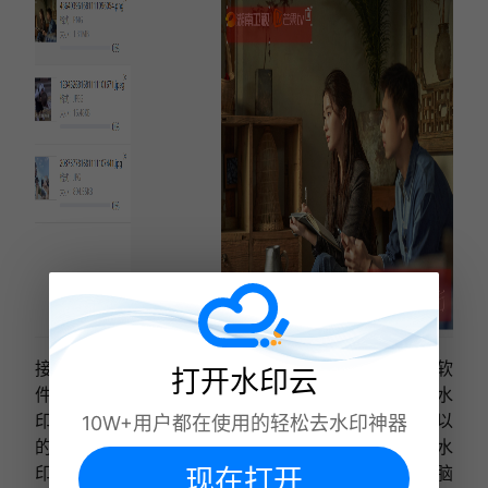
接下来，如下图，点击图片去水印，图片批量去水印软
打开水印云
件软件开始自动处理文件，还蛮快的噢。图片批量去水
印软件对图片的数量没有限制，添加多一点也是可以
10W+用户都在使用的轻松去水印神器
的。图片水印不在图片的同一位置上的话可以单独去水
印，方法也是一样的在水印区域涂抹，然后保存到电脑
现在打开