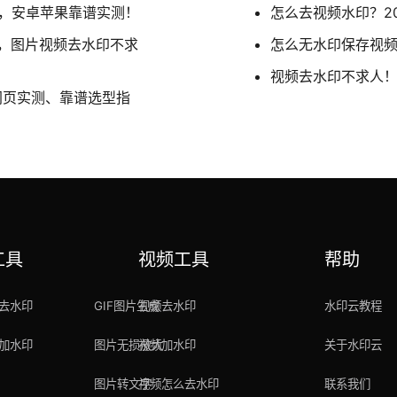
用，安卓苹果靠谱实测！
怎么去视频水印？2
通用，图片视频去水印不求
怎么无水印保存视频
视频去水印不求人！
网页实测、靠谱选型指
工具
视频工具
帮助
去水印
GIF图片生成
视频去水印
水印云教程
加水印
图片无损放大
视频加水印
关于水印云
图片转文字
视频怎么去水印
联系我们