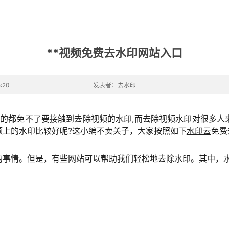
**视频免费去水印网站入口
:20
发表者：去水印
体的都免不了要接触到去除视频的水印,而去除视频水印对很多人
频上的水印比较好呢?这小编不卖关子，大家按照如下
水印云
免费
的事情。但是，有些网站可以帮助我们轻松地去除水印。其中，
。