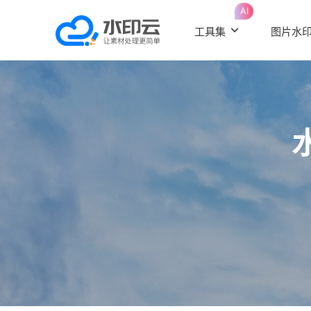
AI
工具集
图片水