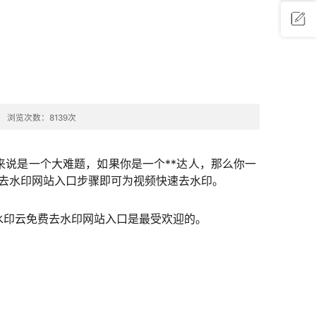
问题反
馈
浏览次数：8139次
来说是一个大难题，如果你是一个**达人，那么你一
去水印网站入口步骤即可为视频快速去水印。
水印云免费去水印网站入口是最受欢迎的。