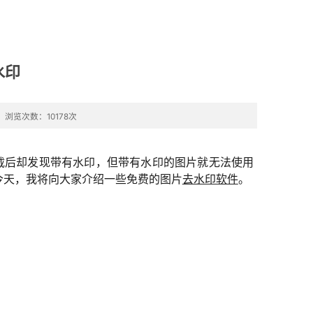
问题反
馈
水印
浏览次数：10178次
载后却发现带有水印，但带有水印的图片就无法使用
今天，我将向大家介绍一些免费的图片
去水印软件
。