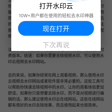
打开水印云
你也可以选择下载软件。水印云是一个在线视频去水印
服务网站。提供免费和付费视频去水印服务。网站使用
10W+用户都在使用的轻松去水印神器
简单，登陆后可以直接上传视频文件进行处理。处理后
的视频可以下载到本地。使用方法：网站使用简单，注
现在打开
册登陆后可以直接上传视频文件进行处理。处理后的视
频可以下载到本地。
下次再说
注意事项：免费版本的视频处理效果较差，建议使用付
费版本。结语：如果你需要去除视频水印，可以使用水
印云视频去水印网站。
总的来说，如果你经常在网上观看视频，那么使用水印
云视频去水印网站或者软件是非常必要的。这些工具可
以帮助你快速去除视频中的水印，让你的观看体验更加
舒适，如果你只是想要去除水印，而不是对视频进行编
辑的话，那么建议使用水印云在线网站。这些在线网站
都有很好的水印去除效果，而且使用起来也很简单。