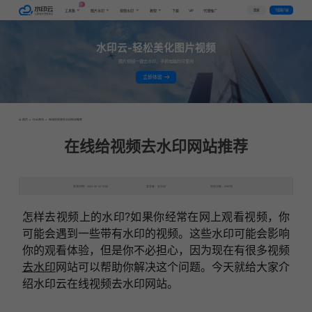
AI
VIP
登录
下载客户端
工具集
图片水印
视频水印
教程
下载
代理推广
水印云-轻松美化图片视频
图片视频一键去水印，手机电脑均可使用
立即体验
首页
>
行业资讯
>
在线给视频去水印网站推荐
在线给视频去水印网站推荐
发布日期：2023-05-22 15:55
发表者：去水印
浏览次数：9357次
怎样去视频上的水印?如果你经常在网上观看视频，你
可能会遇到一些带有水印的视频。这些水印可能会影响
你的观看体验，但是你不必担心，因为现在有很多视频
去水印
网站可以帮助你解决这个问题。今天就给大家介
绍水印云在线视频去水印网站。