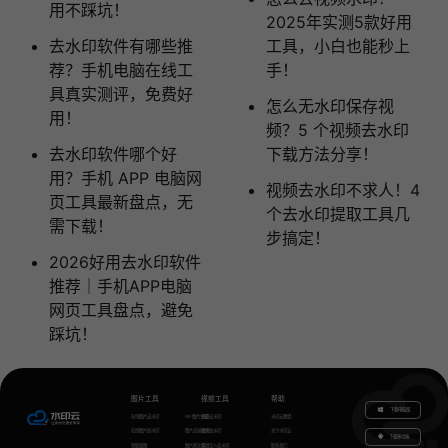
用不踩坑！
2025年实测5款好用
去水印软件有哪些推
工具，小白也能秒上
荐？手机电脑在线工
手！
具真实测评，免费好
怎么无水印保存视
用！
频？5 个视频去水印
去水印软件哪个好
下载方法分享！
用？手机 APP 电脑网
视频去水印不求人！4
页工具最新盘点，无
个去水印提取工具几
需下载！
步搞定！
2026好用去水印软件
推荐｜手机APP电脑
网页工具盘点，避免
踩坑！
图片工具
视频工具
帮助
下载电脑版
在线图片去水印
GIF图片生成
视频去水印
水印云教程
在线图片加水印
图片无损放大
视频加水印
关于水印云
下载移动端
智能抠图
图片转文字
视频怎么去水印
联系我们