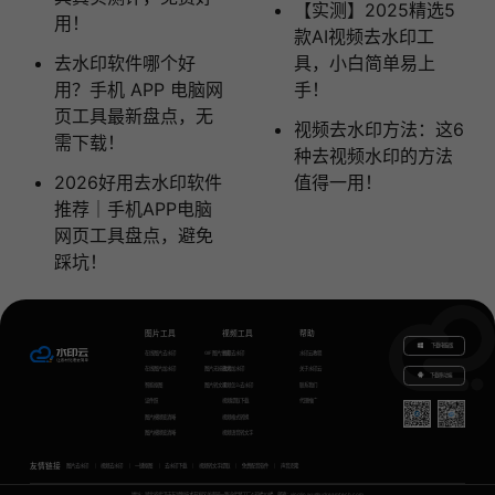
【实测】2025精选5
用！
款AI视频去水印工
去水印软件哪个好
具，小白简单易上
用？手机 APP 电脑网
手！
页工具最新盘点，无
视频去水印方法：这6
需下载！
种去视频水印的方法
2026好用去水印软件
值得一用！
推荐｜手机APP电脑
网页工具盘点，避免
踩坑！
图片工具
视频工具
帮助
下载电脑版
在线图片去水印
GIF图片生成
视频去水印
水印云教程
在线图片加水印
图片无损放大
视频加水印
关于水印云
下载移动端
智能抠图
图片转文字
视频怎么去水印
联系我们
证件照
视频提取下载
代理推广
图片模糊变清晰
视频格式转换
图片模糊变清晰
视频语音转文字
友情链接
图片去水印
视频去水印
一键抠图
去水印下载
视频转文字提取
免费配音软件
声音克隆
地址：湖北省武汉市东湖新技术开发区关南园一路当代梦工厂4号楼10楼，邮箱：yinglin.wu@udreamtech.com