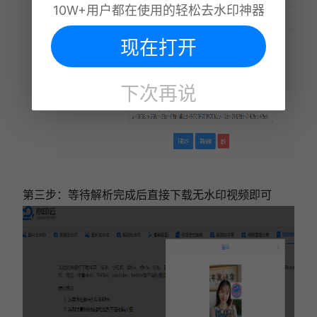
10W+用户都在使用的轻松去水印神器
现在打开
下次再说
第三步：等待解析完成后直接下载无水印视频即可