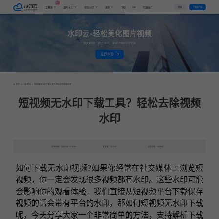
AI
VIP
登录
下载客户端
工具集
图片水印
视频水印
教程
下载
代理推广
水印云-轻松美化图片视频
图片视频一键去水印，手机电脑均可使用
立即体验
首页
>
行业资讯
>
短视频无水印下载工具？轻松去除视频水印
短视频无水印下载工具？轻松去除视频
水印
发布日期：2023-06-15 16:16
发表者：去水印
浏览次数：8206次
如何下载无水印视频?如果你经常在社交媒体上浏览短
视频，你一定会发现很多视频都有水印。这些水印可能
会影响你的观看体验，我们直接从短视频平台下载保存
视频的话会带有平台的水印，那如何短视频无水印下载
呢，今天分享大家一个非常简单的方法，支持解析下载