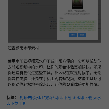
短视频无水印素材
使用水印云视频无水印下载非常方便的，它可以帮助你
去除短视频中的水印，让你的观看体验更加愉快。如果
你还没有尝试过这些工具，那么现在就是时候了。无论
你是在电脑上还是在手机上观看短视频，这些工具都可
以帮助你轻松地去除水印，让你的观看体验更加愉快
。
标签：
视频去除水印
视频无水印下载
无水印下载
无水
印下载工具