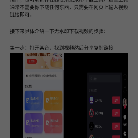
通常不需要你下载任何东西，只需要在网页上输入视频
链接即可。
接下来具体介绍一下无水印下载视频的步骤：
第一步：打开某音，找到视频然后分享复制链接