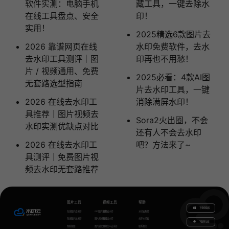
软件实测：电脑手机
藏工具，一键去除水
在线工具盘点、安全
印！
实用！
2025精选6款图片去
2026 靠谱网页在线
水印免费软件，去水
去水印工具测评｜图
印再也不用愁！
片 / 视频通用、免费
2025必看：4款AI图
无套路选型指南
片去水印工具，一键
2026 在线去水印工
消除满屏水印！
具推荐｜图片视频去
Sora2火出圈，不会
水印实测优缺点对比
还有人不会去水印
2026 在线去水印工
吧？方法来了~
具测评｜免费图片视
频去水印无套路推荐
图片工具
视频工具
帮助
下载电脑版
在线图片去水印
GIF图片生成
视频去水印
水印云教程
在线图片加水印
图片无损放大
视频加水印
关于水印云
下载移动端
智能抠图
图片转文字
视频怎么去水印
联系我们