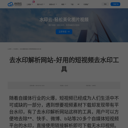
AI
VIP
登录
下载客户端
工具集
图片水印
视频水印
教程
下载
代理推广
水印云-轻松美化图片视频
图片视频一键去水印，手机电脑均可使用
立即体验
首页
>
行业资讯
>
去水印解析网站-好用的短视频去水印工具
去水印解析网站-好用的短视频去水印工
具
发布日期：2023-08-04 16:24
发表者：去水印
浏览次数：13969次
随着自媒体行业的火爆，短视频已经成为人们生活中不
可或缺的一部分，遇到想要视频素材下载却发现带有平
台水印，有了去水印解析网站这样的工具，用户可以方
便地去除**、快手、微博、b站等20多个自媒体短视频
平台的水印，直接使用链接解析即可下载无水印视频。