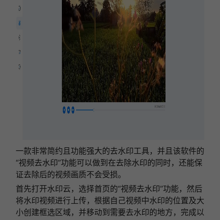
一款非常简约且功能强大的去水印工具，并且该软件的
“视频去水印”功能可以做到在去除水印的同时，还能保
证去除后的视频画质不会受损。
首先打开水印云，选择首页的“视频去水印”功能，然后
将水印视频进行上传，根据自己视频中水印的位置及大
小创建框选区域，并移动到需要去水印的地方，完成以