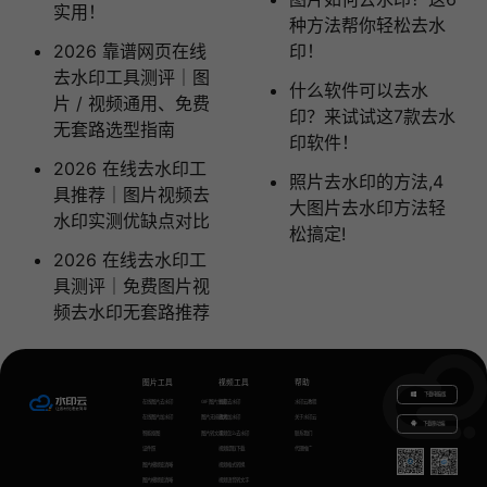
实用！
种方法帮你轻松去水
2026 靠谱网页在线
印！
去水印工具测评｜图
什么软件可以去水
片 / 视频通用、免费
印？来试试这7款去水
无套路选型指南
印软件！
2026 在线去水印工
照片去水印的方法,4
具推荐｜图片视频去
大图片去水印方法轻
水印实测优缺点对比
松搞定!
2026 在线去水印工
具测评｜免费图片视
频去水印无套路推荐
图片工具
视频工具
帮助
下载电脑版
在线图片去水印
GIF图片生成
视频去水印
水印云教程
在线图片加水印
图片无损放大
视频加水印
关于水印云
下载移动端
智能抠图
图片转文字
视频怎么去水印
联系我们
证件照
视频提取下载
代理推广
图片模糊变清晰
视频格式转换
图片模糊变清晰
视频语音转文字