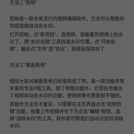
方法二“剪映”
剪映是一款非常流行的视频编辑软件，它也可以帮助你
完成视频自动去水印。
打开剪映，点“新项目”，选视频，就能看到视频上的水
印了。用“水印去除”工具找准水印位置，点“开始处
理”，最后点“文件”选“导出”，视频就保存好了
方法三“美图秀秀”
相信大家对美图秀秀已经很熟悉了吧，是一款功能非常
丰富的专业P图工具。除了修图功能外，它现在也推出
了视频自动去水印的功能，使用效果也算是挺不错的。
其操作方法也不复杂，只需要在主页界面点击“视频剪
辑”功能，接着上传视频并在下方点击“编辑”按钮，选
择“消除水印”的工具，软件即可帮我们自动识别并消除
水印。