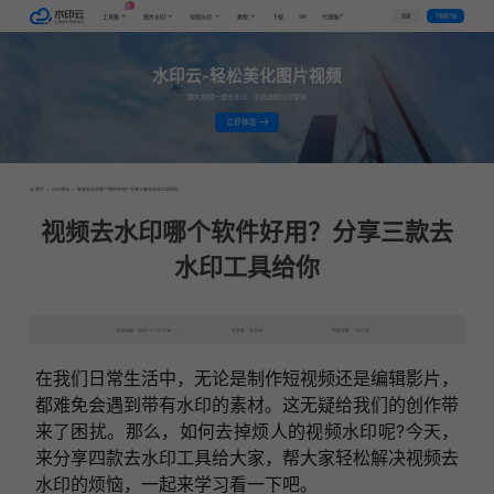
AI
VIP
登录
下载客户端
工具集
图片水印
视频水印
教程
下载
代理推广
水印云-轻松美化图片视频
图片视频一键去水印，手机电脑均可使用
立即体验
首页
>
行业资讯
>
视频去水印哪个软件好用？分享三款去水印工具给你
视频去水印哪个软件好用？分享三款去
水印工具给你
发布日期：2023-11-15 17:36
发表者：去水印
浏览次数：11811次
在我们日常生活中，无论是制作短视频还是编辑影片，
都难免会遇到带有水印的素材。这无疑给我们的创作带
来了困扰。那么，如何去掉烦人的视频水印呢?今天，
来分享四款去水印工具给大家，帮大家轻松解决视频去
水印的烦恼，一起来学习看一下吧。