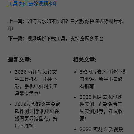
工具
如何去除视频水印
上一篇：
如何去水印不留痕？三招教你快速去除图片水
印
下一篇：
视频解析下载工具，支持全网多平台
最新文章:
相关文章:
2026 好用视频转文
6款图片去水印软件横
字工具推荐 | 不用下
向测评，新手小白必
载，手机电脑网页工
看指南！
具靠谱盘点！
2026 图片去水印软
2026视频转文字免费
件实测：6 款免费工
软件测评|手机电脑在
具实测推荐，建议收
线网页靠谱盘点，好
藏！
用不踩坑！
2026 实测 5 款视频