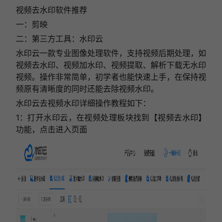
视频去水印软件推荐
一：剪映
二：第三方工具：水印云
水印云一款专业图像处理软件，支持视频后期处理，如
视频去水印、视频加水印、视频提取、解析下载无水印
视频。操作非常简单，初学者也能快速上手，在保持视
频原有清晰度的同时还能去除视频水印。
水印云去视频水印详细操作教程如下：
1：打开水印云，在视频处理板块找到【视频去水印】
功能，点击进入页面