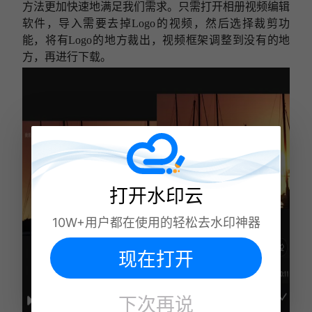
方法
更加快速地满足
我们
需求
。只需打开
相册
视频编辑
软件，导入需要
去掉
Logo
的视频，然后选择裁剪功
能，
将有
Logo的地方裁出，
视频框架调整到
没有的地
方，再进行下载。
打开水印云
10W+用户都在使用的轻松去水印神器
现在打开
下次再说