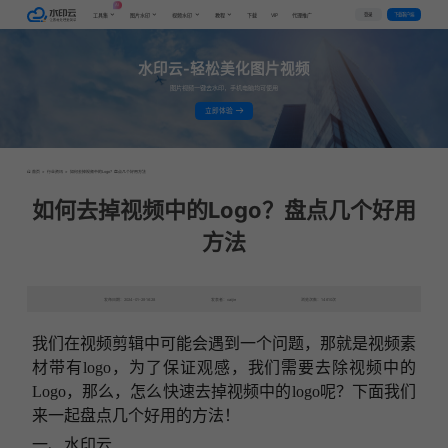
AI
VIP
登录
下载客户端
工具集
图片水印
视频水印
教程
下载
代理推广
水印云-轻松美化图片视频
图片视频一键去水印，手机电脑均可使用
立即体验
首页
>
行业资讯
>
如何去掉视频中的Logo？盘点几个好用方法
如何去掉视频中的Logo？盘点几个好用
方法
发布日期：2024-01-29 16:28
发表者：caijie
浏览次数：14610次
我们在视频
剪辑中
可能会遇到一个
问题
，那就是
视频素
材带有logo，
为了保证观感，我们需要
去除视频中的
Logo
，那么，怎么快速去掉视频中的logo呢？下面我们
来一起盘点几个好用的方法！
一、水印云