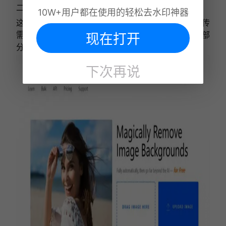
二、
Clipping Magic
10W+用户都在使用的轻松去水印神器
这是一款图像处理工具，也拥有抠图功能。只需要上传
现在打开
需要抠图的图片，使用抠图工具在图像中圈出保留的部
分和去除的部分，就能自动识别并完成抠图。
下次再说