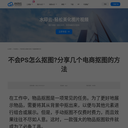
AI
VIP
登录
下载客户端
工具集
图片水印
视频水印
教程
下载
代理推广
水印云-轻松美化图片视频
图片视频一键去水印，手机电脑均可使用
立即体验
首页
>
行业资讯
>
不会PS怎么抠图?分享几个电商抠图的方法
不会PS怎么抠图?分享几个电商抠图的方
法
发布日期：2024-02-05 10:47
发表者：caijie
浏览次数：9138次
在工作中，物品抠图是一项常见的任务。为了更好地展
示物品，需要将其从背景中抠出来，以便与其他元素进
行组合或展示。但是，手动抠图不仅费时费力，而且效
果往往不尽如人意。这时，一款强大的物品抠图软件就
成为了
必备工具
。