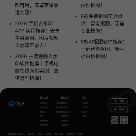
都可用，安卓苹果靠
白秒抠图！
谱实测！
6款免费抠图工具盘
2026 手机去水印
点：智能抠图，无需
APP 实用推荐：安卓
专业技能！
苹果通用，图片视频
8款AI抠图软件推荐：
去水印不求人！
一键智能抠图，新手
2026 主流视频去水
小白秒抠图！
印软件推荐｜手机电
脑在线网页实测、靠
谱选型指南！
图片工具
视频工具
帮助
下载电脑版
在线图片去水印
GIF图片生成
视频去水印
水印云教程
在线图片加水印
图片无损放大
视频加水印
关于水印云
下载移动端
智能抠图
图片转文字
视频怎么去水印
联系我们
证件照
视频提取下载
代理推广
图片模糊变清晰
视频格式转换
图片模糊变清晰
视频语音转文字
友情链接
图片去水印
视频去水印
一键抠图
去水印下载
视频转文字提取
免费配音软件
声音克隆