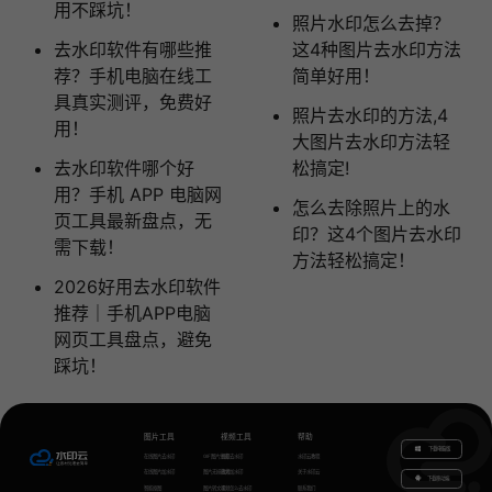
用不踩坑！
照片水印怎么去掉？
去水印软件有哪些推
这4种图片去水印方法
荐？手机电脑在线工
简单好用！
具真实测评，免费好
照片去水印的方法,4
用！
大图片去水印方法轻
去水印软件哪个好
松搞定!
用？手机 APP 电脑网
怎么去除照片上的水
页工具最新盘点，无
印？这4个图片去水印
需下载！
方法轻松搞定！
2026好用去水印软件
推荐｜手机APP电脑
网页工具盘点，避免
踩坑！
图片工具
视频工具
帮助
下载电脑版
在线图片去水印
GIF图片生成
视频去水印
水印云教程
在线图片加水印
图片无损放大
视频加水印
关于水印云
下载移动端
智能抠图
图片转文字
视频怎么去水印
联系我们