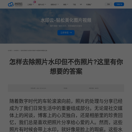
AI
VIP
登录
下载客户端
工具集
图片水印
视频水印
教程
下载
代理推广
水印云-轻松美化图片视频
图片视频一键去水印，手机电脑均可使用
立即体验
首页
>
行业资讯
>
怎样去除照片水印但不伤照片?这里有你想要的答案
怎样去除照片水印但不伤照片?这里有你
想要的答案
发布日期：2024-02-06 15:46
发表者：
浏览次数：8681次
随着数字时代的车轮滚滚向前
，照片的处理与分享已经
成为了我们日常生活中的重要组成部分。
无论是社交媒
体上的闲谈，博客上的心灵独白，还是相册里的珍贵回
忆
，我们总是喜欢把照片分享给心爱的人
。
然而，这些
照片有时候会带上水印，
就好像是脸上的瑕疵
。这些水