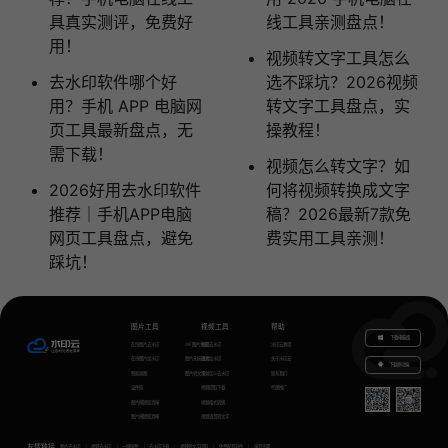
具真实测评，免费好
线工具亲测盘点！
用！
视频转文字工具怎么
去水印软件哪个好
选不踩坑？2026视频
用？手机 APP 电脑网
转文字工具盘点，实
页工具最新盘点，无
操教程！
需下载！
视频怎么转文字？如
2026好用去水印软件
何将视频转换成文字
推荐｜手机APP电脑
稿？2026最新7款免
网页工具盘点，避免
费实用工具亲测！ ​
踩坑！
图片工具
视频工具
帮助
下载电脑版
在线图片去水印
GIF图片生成
视频去水印
水印云教程
在线图片加水印
图片无损放大
视频加水印
关于水印云
下载移动端
智能抠图
图片转文字
视频怎么去水印
联系我们
证件照
视频提取下载
代理推广
图片模糊变清晰
视频格式转换
图片模糊变清晰
视频语音转文字
友情链接
图片去水印
视频去水印
一键抠图
去水印下载
视频转文字提取
免费配音软件
声音克隆