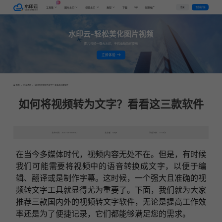
AI
VIP
登录
下载客户端
工具集
图片水印
视频水印
教程
下载
代理推广
水印云-轻松美化图片视频
图片视频一键去水印，手机电脑均可使用
立即体验
首页
>
行业资讯
>
如何将视频转为文字？看看这三款软件
如何将视频转为文字？看看这三款软件
发布日期：2024-03-22 09:47
发表者：caijie
浏览次数：13128次
在当今多媒体时代，视频内容无处不在。但是，有时候
我们可能需要将视频中的语音转换成文字，以便于编
辑、翻译或是制作字幕。这时候，一个强大且准确的视
频转文字工具就显得尤为重要了。下面，我们就为大家
推荐三款国内外的视频转文字软件，无论是提高工作效
率还是为了便捷记录，它们都能够满足您的需求。