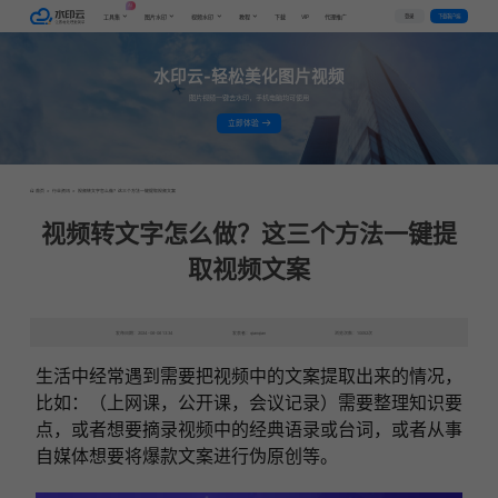
AI
VIP
登录
下载客户端
工具集
图片水印
视频水印
教程
下载
代理推广
水印云-轻松美化图片视频
图片视频一键去水印，手机电脑均可使用
立即体验
首页
>
行业资讯
>
视频转文字怎么做？这三个方法一键提取视频文案
视频转文字怎么做？这三个方法一键提
取视频文案
发布日期：2024-06-06 13:34
发表者：qianqian
浏览次数：10052次
生活中经常遇到需要把视频中的文案提取出来的情况，
比如：（上网课，公开课，会议记录）需要整理知识要
点，或者想要摘录视频中的经典语录或台词，或者从事
自媒体想要将爆款文案进行伪原创等。