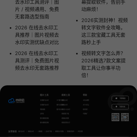
去水印工具测评｜图
幕提取软件，告别手
片 / 视频通用、免费
动麻烦！
无套路选型指南
2026实测封神！视频
2026 在线去水印工
转文字软件全攻略，
具推荐｜图片视频去
这三款宝藏工具无套
水印实测优缺点对比
路秒上手
2026 在线去水印工
视频转文字怎么弄？
具测评｜免费图片视
2026精选7款文案提
频去水印无套路推荐
取工具让你事半功
倍！
图片工具
视频工具
帮助
下载电脑版
在线图片去水印
GIF图片生成
视频去水印
水印云教程
在线图片加水印
图片无损放大
视频加水印
关于水印云
下载移动端
智能抠图
图片转文字
视频怎么去水印
联系我们
证件照
视频提取下载
代理推广
图片模糊变清晰
视频格式转换
图片模糊变清晰
视频语音转文字
友情链接
图片去水印
视频去水印
一键抠图
去水印下载
视频转文字提取
免费配音软件
声音克隆