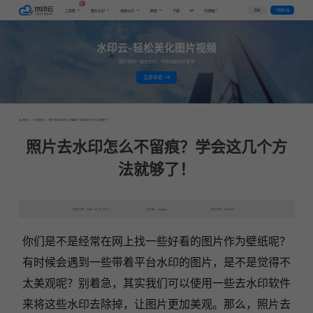
AI
VIP
登录
下载客户端
工具集
图片水印
视频水印
教程
下载
代理推广
水印云-轻松美化图片视频
图片视频一键去水印，手机电脑均可使用
立即体验
首页
>
行业资讯
>
照片去水印怎么不留痕？学会这几个方法就够了！
照片去水印怎么不留痕？学会这几个方
法就够了！
发布日期：2024-06-07 12:33
发表者：qianqian
浏览次数：10130次
你们是不是经常在网上找一些好看的图片作为壁纸呢？
有时候会遇到一些带着平台水印的图片，是不是觉得不
太美观呢？别着急，其实我们可以使用一些去水印软件
来将这些水印去除掉，让图片更加美观。那么，照片去