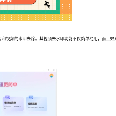
片和视频的水印去除。其视频去水印功能不仅简单易用，而且效
。