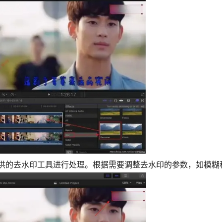
供的去水印工具进行处理。
根据需要调整去水印的参数，如模糊