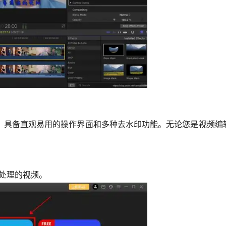
印的软件，具备直观易用的操作界面和多种去水印功能。无论您是视
需要处理的视频。