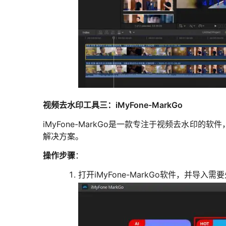
视频去水印工具三：iMyFone-MarkGo
iMyFone-MarkGo是一款专注于视频去水
解决方案。
操作步骤
：
打开iMyFone-MarkGo软件，并导入