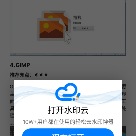
4.GIMP
推荐亮点
：🌟🌟🌟
GIMP作为一款开源的图像编辑软件，其强大的功能覆
盖了广泛的图像处理需求，包括去水印。虽然其操作界
面可能略显复杂，但一旦掌握，用户便能利用“克隆工
具”和“修复工具”手动精准去除水印，享受定制化的处
打开水印云
理效果。
10W+用户都在使用的轻松去水印神器