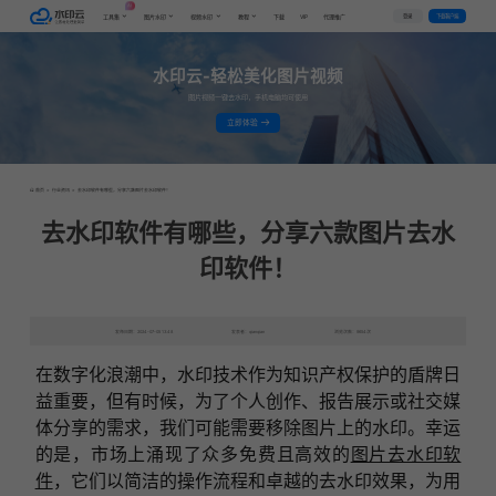
AI
VIP
登录
下载客户端
工具集
图片水印
视频水印
教程
下载
代理推广
水印云-轻松美化图片视频
图片视频一键去水印，手机电脑均可使用
立即体验
首页
>
行业资讯
>
去水印软件有哪些，分享六款图片去水印软件！
去水印软件有哪些，分享六款图片去水
印软件！
发布日期：2024-07-05 13:48
发表者：qianqian
浏览次数：9654次
在数字化浪潮中，水印技术作为知识产权保护的盾牌日
益重要，但有时候，为了个人创作、报告展示或社交媒
体分享的需求，我们可能需要移除图片上的水印。幸运
的是，市场上涌现了众多免费且高效的
图片去水印软
件
，它们以简洁的操作流程和卓越的去水印效果，为用