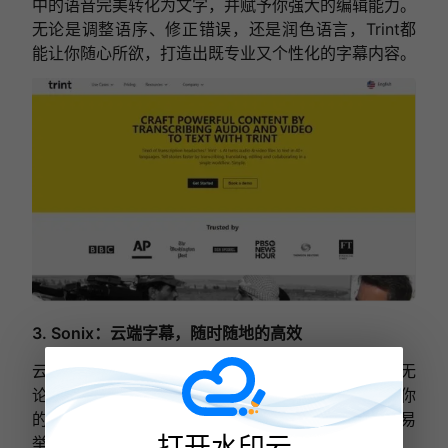
中的语音完美转化为文字，并赋予你强大的编辑能力。
无论是调整语序、修正错误，还是润色语言，Trint都
能让你随心所欲，打造出既专业又个性化的字幕内容。
3. Sonix：云端字幕，随时随地的高效
云端的力量，让Sonix成为了解说界的移动工作站。无
论你身处何地，只需连接网络，就能轻松访问并编辑你
的字幕文件。多语言支持更是让国际解说变得轻而易
打开水印云
举。Sonix，让高效不再受地域限制。