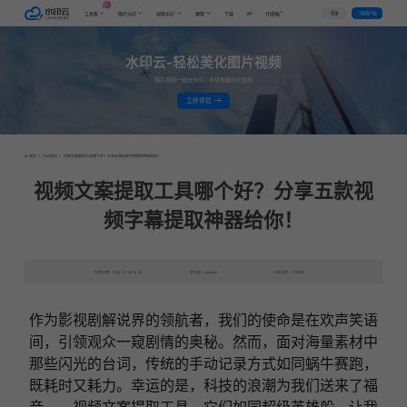
AI
VIP
登录
下载客户端
工具集
图片水印
视频水印
教程
下载
代理推广
水印云-轻松美化图片视频
图片视频一键去水印，手机电脑均可使用
立即体验
首页
>
行业资讯
>
视频文案提取工具哪个好？分享五款视频字幕提取神器给你！
视频文案提取工具哪个好？分享五款视
频字幕提取神器给你！
发布日期：2024-07-08 14:18
发表者：qianqian
浏览次数：11996次
作为影视剧解说界的领航者，我们的使命是在欢声笑语
间，引领观众一窥剧情的奥秘。然而，面对海量素材中
那些闪光的台词，传统的手动记录方式如同蜗牛赛跑，
既耗时又耗力。幸运的是，科技的浪潮为我们送来了福
音——
视频文案提取工具
，它们如同超级英雄般，让我