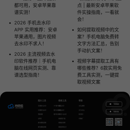
都可用，安卓苹果靠
点 | 最新安卓苹果软
谱实测！
件实操指南，一看就
会！
2026 手机去水印
APP 实用推荐：安卓
如何提取视频中的文
苹果通用，图片视频
案？手机电脑免费转
去水印不求人！
文字方法汇总，告别
手动扒文案！
2026 主流视频去水
印软件推荐｜手机电
视频字幕提取工具有
脑在线网页实测、靠
哪些推荐？6款实用免
谱选型指南！
费工具实测，一键提
取视频文案
图片工具
视频工具
帮助
下载电脑版
在线图片去水印
GIF图片生成
视频去水印
水印云教程
在线图片加水印
图片无损放大
视频加水印
关于水印云
下载移动端
智能抠图
图片转文字
视频怎么去水印
联系我们
证件照
视频提取下载
代理推广
图片模糊变清晰
视频格式转换
图片模糊变清晰
视频语音转文字