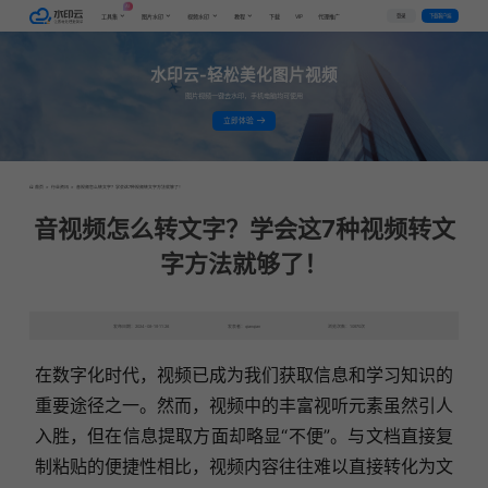
AI
VIP
登录
下载客户端
工具集
图片水印
视频水印
教程
下载
代理推广
水印云-轻松美化图片视频
图片视频一键去水印，手机电脑均可使用
立即体验
首页
>
行业资讯
>
音视频怎么转文字？学会这7种视频转文字方法就够了！
音视频怎么转文字？学会这7种视频转文
字方法就够了！
发布日期：2024-08-19 11:26
发表者：qianqian
浏览次数：10970次
在数字化时代，视频已成为我们获取信息和学习知识的
重要途径之一。然而，视频中的丰富视听元素虽然引人
入胜，但在信息提取方面却略显“不便”。与文档直接复
制粘贴的便捷性相比，视频内容往往难以直接转化为文