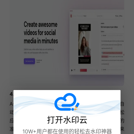
4. Assembly AI
Assembly AI采用前沿的人工智能技术，为用户提供自
动化的视频转文字服务。其智能语音识别技术能够轻松
打开水印云
应对不同口音和方言的视频语音内容，确保转写结果的
准确性和可靠性。对于需要处理复杂语音环境的用户来
10W+用户都在使用的轻松去水印神器