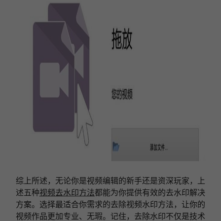
综上所述，无论你是视频编辑的新手还是资深玩家，上
述五种
视频去水印方法
都能为你提供有效的去水印解决
方案。选择最适合你需求的去除视频水印方法，让你的
视频作品更加专业、无瑕。记住，去除水印不仅是技术