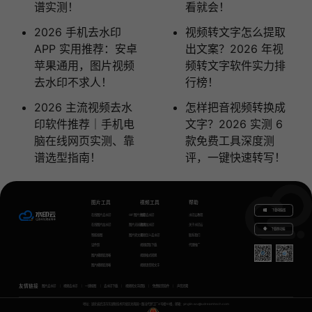
谱实测！
看就会！
2026 手机去水印
视频转文字怎么提取
APP 实用推荐：安卓
出文案？2026 年视
苹果通用，图片视频
频转文字软件实力排
去水印不求人！
行榜！
2026 主流视频去水
怎样把音视频转换成
印软件推荐｜手机电
文字？2026 实测 6
脑在线网页实测、靠
款免费工具深度测
谱选型指南！
评，一键快速转写！
图片工具
视频工具
帮助
下载电脑版
在线图片去水印
GIF图片生成
视频去水印
水印云教程
在线图片加水印
图片无损放大
视频加水印
关于水印云
下载移动端
智能抠图
图片转文字
视频怎么去水印
联系我们
证件照
视频提取下载
代理推广
图片模糊变清晰
视频格式转换
图片模糊变清晰
视频语音转文字
友情链接
图片去水印
视频去水印
一键抠图
去水印下载
视频转文字提取
免费配音软件
声音克隆
地址：湖北省武汉市东湖新技术开发区关南园一路当代梦工厂4号楼10楼，邮箱：yinglin.wu@udreamtech.com