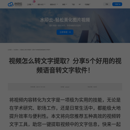
AI
VIP
登录
下载客户端
工具集
图片水印
视频水印
教程
下载
代理推广
水印云-轻松美化图片视频
图片视频一键去水印，手机电脑均可使用
立即体验
首页
>
行业资讯
>
视频怎么转文字提取？分享5个好用的视频语音转文字软件！
视频怎么转文字提取？分享5个好用的视
频语音转文字软件！
发布日期：2025-01-20 10:56
发表者：qianqian
浏览次数：8525次
将视频内容转化为文字是一项极为实用的技能，无论是
在学术研究、职场工作，还是日常生活中，都能极大地
提升效率与便利性。本文将向您推荐五种高效的视频转
文字工具，助您一键提取视频中的文字信息，快来一起