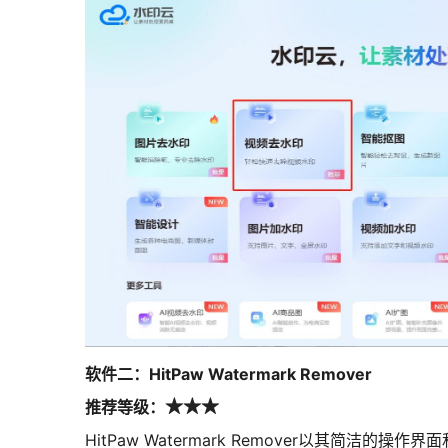
软件二：HitPaw Watermark Remover
推荐等级：
★★★
HitPaw Watermark Remover以其