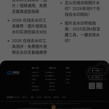
怎么在线去除图片水
片 / 视频通用、免费
印？2026亲测5个在
无套路选型指南
线去水印网站！
2026 在线去水印工
图片去水印终极指
具推荐｜图片视频去
南：2025实测4款宝
水印实测优缺点对比
藏工具，一键去除水
2026 在线去水印工
印！
具测评｜免费图片视
频去水印无套路推荐
图片工具
视频工具
帮助
下载电脑版
在线图片去水印
GIF图片生成
视频去水印
水印云教程
在线图片加水印
图片无损放大
视频加水印
关于水印云
下载移动端
智能抠图
图片转文字
视频怎么去水印
联系我们
证件照
视频提取下载
代理推广
图片模糊变清晰
视频格式转换
图片模糊变清晰
视频语音转文字
友情链接
图片去水印
视频去水印
一键抠图
去水印下载
视频转文字提取
免费配音软件
声音克隆
地址：湖北省武汉市东湖新技术开发区关南园一路当代梦工厂4号楼10楼，邮箱：yinglin.wu@udreamtech.com
©2020武汉联合创想科技有限公司版权所有
鄂ICP备17031026号-8
鄂公网安备42018502007353
水印云专注
图片去水印
视频去水印
国内杰出者