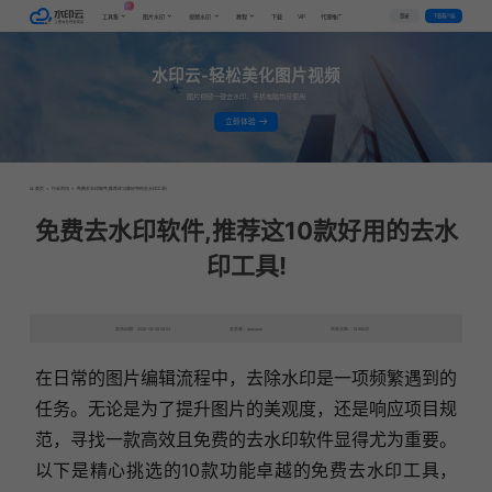
AI
VIP
登录
下载客户端
工具集
图片水印
视频水印
教程
下载
代理推广
水印云-轻松美化图片视频
图片视频一键去水印，手机电脑均可使用
立即体验
首页
>
行业资讯
>
免费去水印软件,推荐这10款好用的去水印工具!
免费去水印软件,推荐这10款好用的去水
印工具!
发布日期：2025-02-06 09:53
发表者：qianqian
浏览次数：14990次
在日常的图片编辑流程中，去除水印是一项频繁遇到的
任务。无论是为了提升图片的美观度，还是响应项目规
范，寻找一款高效且免费的去水印软件显得尤为重要。
以下是精心挑选的10款功能卓越的免费去水印工具，