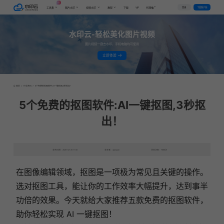
AI
VIP
登录
下载客户端
工具集
图片水印
视频水印
教程
下载
代理推广
水印云-轻松美化图片视频
图片视频一键去水印，手机电脑均可使用
立即体验
首页
>
行业资讯
>
5个免费的抠图软件:AI一键抠图,3秒抠出！
5个免费的抠图软件:AI一键抠图,3秒抠
出！
发布日期：2025-02-20 11:00
发表者：qianqian
浏览次数：7686次
在图像编辑领域，抠图是一项极为常见且关键的操作。
选对抠图工具，能让你的工作效率大幅提升，达到事半
功倍的效果。今天就给大家推荐五款免费的抠图软件，
助你轻松实现 AI 一键抠图！