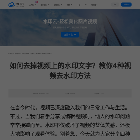
AI
VIP
登录
下载客户端
工具集
图片水印
视频水印
教程
下载
代理推广
水印云-轻松美化图片视频
图片视频一键去水印，手机电脑均可使用
立即体验
首页
>
行业资讯
>
如何去掉视频上的水印文字？教你4种视频去水印方法
如何去掉视频上的水印文字？教你4种视
频去水印方法
发布日期：2025-03-06 11:08
发表者：qianqian
浏览次数：7202次
在当今时代，视频已深度融入我们的日常工作与生活。
不过，当我们着手分享或编辑视频时，恼人的水印问题
常常接踵而至。水印不仅破坏了视频的整体美感，还极
大地影响了观看体验。别着急，今天就为大家分享四种