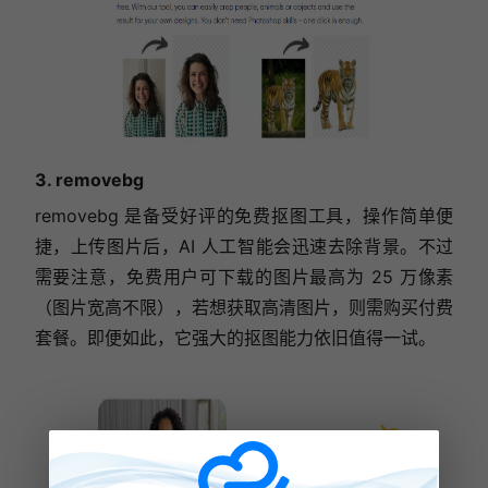
3. removebg
removebg 是备受好评的免费抠图工具，操作简单便
捷，上传图片后，AI 人工智能会迅速去除背景。不过
需要注意，免费用户可下载的图片最高为 25 万像素
（图片宽高不限），若想获取高清图片，则需购买付费
套餐。即便如此，它强大的抠图能力依旧值得一试。