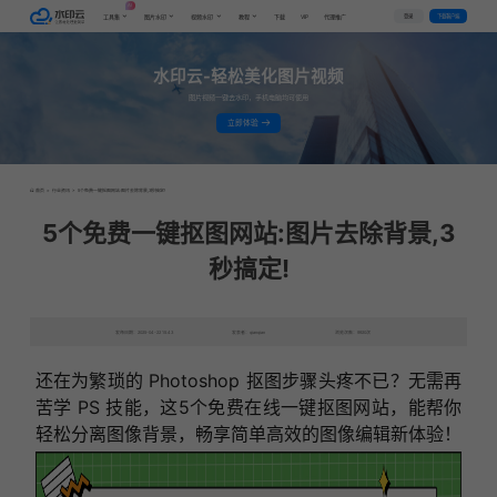
AI
VIP
登录
下载客户端
工具集
图片水印
视频水印
教程
下载
代理推广
水印云-轻松美化图片视频
图片视频一键去水印，手机电脑均可使用
立即体验
首页
>
行业资讯
>
5个免费一键抠图网站:图片去除背景,3秒搞定!
5个免费一键抠图网站:图片去除背景,3
秒搞定!
发布日期：2025-04-22 15:43
发表者：qianqian
浏览次数：9920次
还在为繁琐的 Photoshop 抠图步骤头疼不已？无需再
苦学 PS 技能，这5个免费在线一键抠图网站，能帮你
轻松分离图像背景，畅享简单高效的图像编辑新体验！