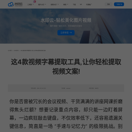
AI
VIP
登录
下载客户端
工具集
图片水印
视频水印
教程
下载
代理推广
水印云-轻松美化图片视频
图片视频一键去水印，手机电脑均可使用
立即体验
首页
>
行业资讯
>
这4款视频字幕提取工具,让你轻松提取视频文案!
这4款视频字幕提取工具,让你轻松提取
视频文案!
发布日期：2025-05-06 10:52
发表者：qianqian
浏览次数：6962次
你是否曾被冗长的会议视频、干货满满的讲座网课折磨
得焦头烂额？想要记录重点内容，却只能一边盯着屏
幕，一边疯狂敲击键盘，不仅效率低下，还容易遗漏关
键信息，简直是一场 “手速与记忆力” 的极限挑战。别