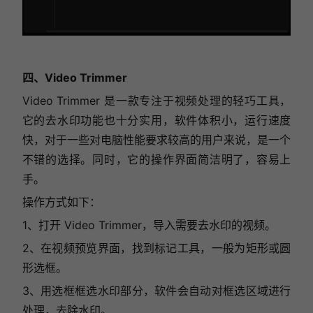
四、Video Trimmer
Video Trimmer 是一款专注于视频处理的轻巧工具，
它的去水印功能也十分实用，
软件体积小，运行速度
快，对于一些对电脑性能要求较高的用户来说，是一个
不错的选择。同时，它的操作界面简洁明了，容易上
手。
操作方式如下：
1、打开 Video Trimmer，导入需要去水印的视频。
2、在视频预览界面，找到标记工具，一般为矩形或圆
形选框。
3、用选框框选水印部分，软件会自动对框选区域进行
处理，去除水印。