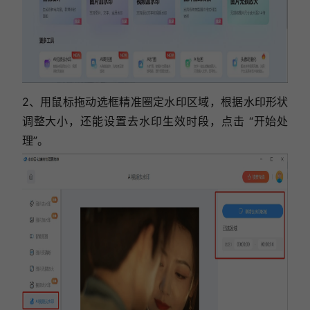
2、用鼠标拖动选框精准圈定水印区域，根据水印形状
调整大小，还能设置去水印生效时段，点击 “开始处
理”。