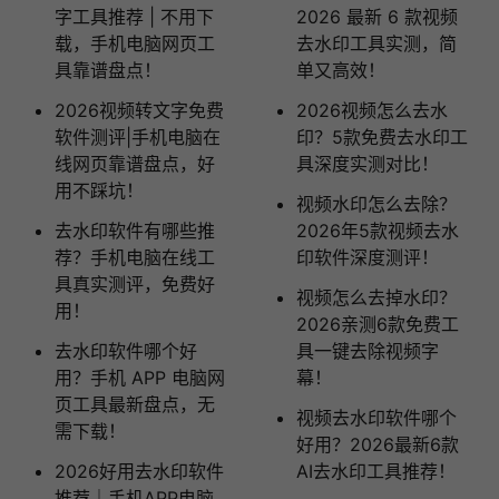
字工具推荐 | 不用下
2026 最新 6 款视频
载，手机电脑网页工
去水印工具实测，简
具靠谱盘点！
单又高效！
2026视频转文字免费
2026视频怎么去水
软件测评|手机电脑在
印？5款免费去水印工
线网页靠谱盘点，好
具深度实测对比！
用不踩坑！
视频水印怎么去除？
去水印软件有哪些推
2026年5款视频去水
荐？手机电脑在线工
印软件深度测评！
具真实测评，免费好
视频怎么去掉水印？
用！
2026亲测6款免费工
去水印软件哪个好
具一键去除视频字
用？手机 APP 电脑网
幕！
页工具最新盘点，无
视频去水印软件哪个
需下载！
好用？2026最新6款
2026好用去水印软件
AI去水印工具推荐！
推荐｜手机APP电脑