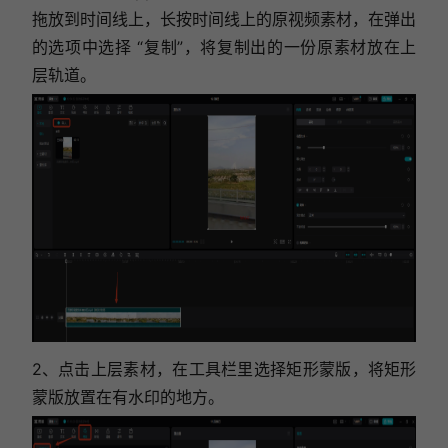
拖放到时间线上，
长按时间线上的原视频素材，在弹出
的选项中选择 “复制”，将复制出的一份原素材放在上
层轨道。
2、点击上层素材，在工具栏里选择矩形蒙版，将矩形
蒙版放置在有水印的地方。