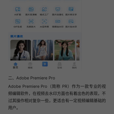
二、Adobe Premiere Pro
Adobe Premiere Pro（简称 PR）作为一款专业的视
频编辑软件，在视频去水印方面也有着出色的表现，不
过其操作相对复杂一些，更适合有一定视频编辑基础的
用户。