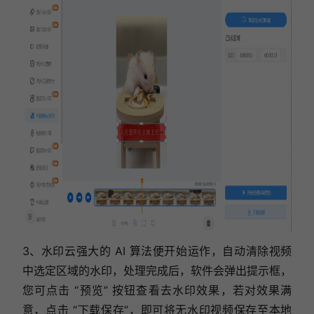
3、水印云强大的 AI 算法便开始运作，自动清除视频
中选定区域的水印，处理完成后，软件会弹出提示框，
您可点击 “预览” 按钮查看去水印效果，若对效果满
意，点击 “下载保存”，即可将无水印视频保存至本地