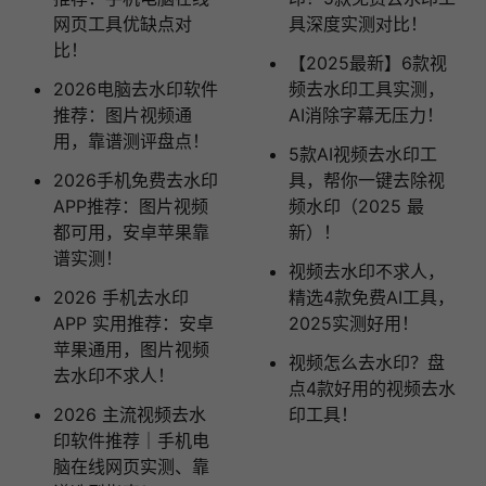
网页工具优缺点对
具深度实测对比！
比！
【2025最新】6款视
2026电脑去水印软件
频去水印工具实测，
推荐：图片视频通
AI消除字幕无压力！
用，靠谱测评盘点！
5款AI视频去水印工
2026手机免费去水印
具，帮你一键去除视
APP推荐：图片视频
频水印（2025 最
都可用，安卓苹果靠
新）！
谱实测！
视频去水印不求人，
2026 手机去水印
精选4款免费AI工具，
APP 实用推荐：安卓
2025实测好用！
苹果通用，图片视频
视频怎么去水印？盘
去水印不求人！
点4款好用的视频去水
2026 主流视频去水
印工具！
印软件推荐｜手机电
脑在线网页实测、靠