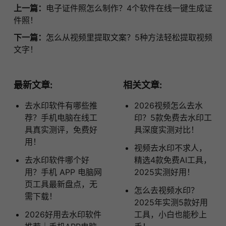
上一篇：
电子证件照怎么制作？4个软件在线一键生成证
件照！
下一篇：
怎么从视频里提取文案？5种方法轻松提取视频
文字！
最新文章:
相关文章:
去水印软件有哪些推
2026视频怎么去水
荐？手机电脑在线工
印？5款免费去水印工
具真实测评，免费好
具深度实测对比！
用！
视频去水印不求人，
去水印软件哪个好
精选4款免费AI工具，
用？手机 APP 电脑网
2025实测好用！
页工具最新盘点，无
怎么去视频水印？
需下载！
2025年实测5款好用
2026好用去水印软件
工具，小白也能秒上