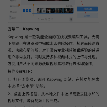
方法二：Kapwing
Kapwing 是一款功能全面的在线视频编辑工具，无需
下载即可在浏览器中完成水印去除操作。其界面简洁直
观，功能布局清晰，对于没有专业视频编辑经验的普通
用户非常友好，同时支持多种视频格式的上传与处理，
方便用户从不同来源获取视频素材进行去水印操作。
操作步骤如下：
1、打开浏览器，访问 Kapwing 网站，在其功能列表
中选择 “去水印” 功能。
2、点击上传按钮，从本地文件中选择需要去除水印的
视频文件，等待视频上传完成。