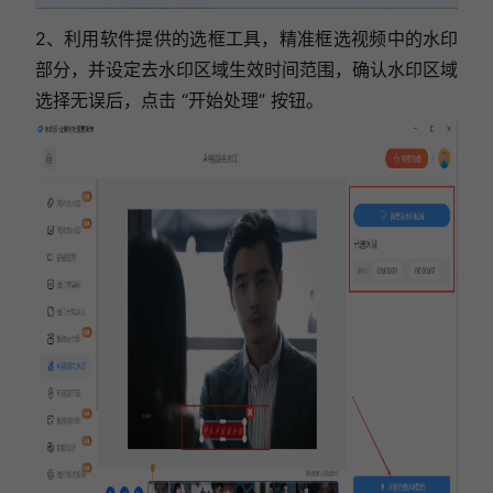
2、利用软件提供的选框工具，精准框选视频中的水印
部分，并设定去水印区域生效时间范围，确认水印区域
选择无误后，点击 “开始处理” 按钮。