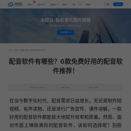
AI
VIP
登录
下载客户端
工具集
图片水印
视频水印
教程
下载
代理推广
水印云-轻松美化图片视频
图片视频一键去水印，手机电脑均可使用
立即体验
首页
>
行业资讯
>
配音软件有哪些？6款免费好用的配音软件推荐！
配音软件有哪些？6款免费好用的配音软
件推荐！
发布日期：2025-08-16 11:01
发表者：qianqian
浏览次数：2357次
在当今数字化时代，配音需求日益增长，无论是制作短
视频、有声读物，还是进行广告宣传、课件讲解，一款
好用的配音软件都能极大地提升效率和质量。然而，面
对市面上琳琅满目的配音软件，该如何选择呢？别担