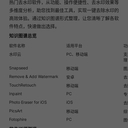
热门去水印软件，从功能、操作便捷性、去水印效果等
多维度分析，助您找到最佳工具，实现一键去除水印的
高效体验。通过知识图谱形式整理，让您清晰了解各软
件特点，快速做出选择。
知识图谱总览
软件名称
适用平台
功
水印云
PC、移动端
支
理
Snapseed
移动端
图
Remove & Add Watermark
安卓
去
TouchRetouch
移动端
去
Inpaint
PC
专
Photo Eraser for iOS
iOS
去
PicsArt
移动端
综
Fotophire
PC
图