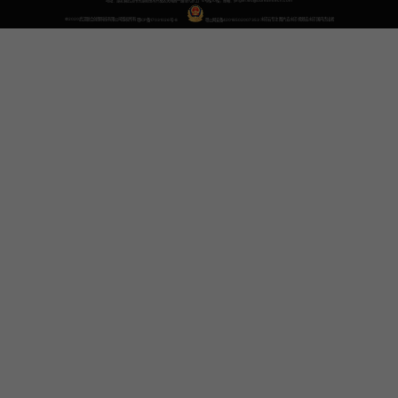
地址：湖北省武汉市东湖新技术开发区关南园一路当代梦工厂4号楼10楼，邮箱：yinglin.wu@udreamtech.com
©2020武汉联合创想科技有限公司版权所有
鄂ICP备17031026号-8
鄂公网安备42018502007353
水印云专注
图片去水印
视频去水印
国内杰出者