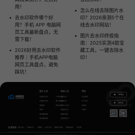
用！
怎么在线去除图片水
去水印软件哪个好
印？2026亲测5个在
用？手机 APP 电脑网
线去水印网站！
页工具最新盘点，无
图片去水印终极指
需下载！
南：2025实测4款宝
2026好用去水印软件
藏工具，一键去除水
推荐｜手机APP电脑
印！
网页工具盘点，避免
踩坑！
图片工具
视频工具
帮助
下载电脑版
在线图片去水印
GIF图片生成
视频去水印
水印云教程
在线图片加水印
图片无损放大
视频加水印
关于水印云
下载移动端
智能抠图
图片转文字
视频怎么去水印
联系我们
证件照
视频提取下载
代理推广
图片模糊变清晰
视频格式转换
图片模糊变清晰
视频语音转文字
友情链接
图片去水印
视频去水印
一键抠图
去水印下载
视频转文字提取
免费配音软件
声音克隆