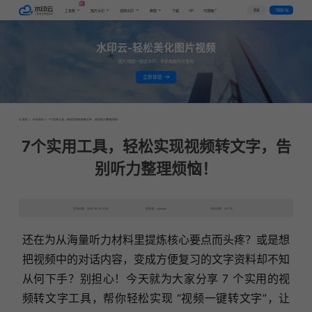
AI
VIP
登录
下载客户端
工具集
图片水印
视频水印
教程
下载
代理推广
水印云-轻松美化图片视频
图片视频一键去水印，手机电脑均可使用
立即体验
首页
>
行业资讯
>
7个实用工具，轻松实现视频转文字，告别听力整理烦恼！
7个实用工具，轻松实现视频转文字，告
别听力整理烦恼！
发布日期：2025-08-30 10:59
发表者：qianqian
浏览次数：3071次
还在为从海量听力材料里提炼核心要点而头疼？或是想
把视频中的对话内容，变成方便复习的文字资料却不知
从何下手？
别担心！今天就为大家分享 7 个实用的视
频转文字工具，帮你轻松实现 “视频一键转文字”，让