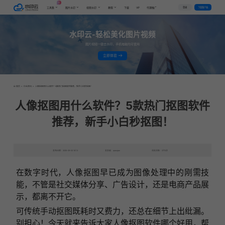
AI
VIP
登录
下载客户端
工具集
图片水印
视频水印
教程
下载
代理推广
水印云-轻松美化图片视频
图片视频一键去水印，手机电脑均可使用
立即体验
首页
>
行业资讯
>
人像抠图用什么软件？5款热门抠图软件推荐，新手小白秒抠图！
人像抠图用什么软件？5款热门抠图软件
推荐，新手小白秒抠图！
发布日期：2025-09-02 16:13
发表者：qianqian
浏览次数：2772次
在数字时代，人像抠图早已成为图像处理中的刚需技
能，不管是社交媒体分享、广告设计，还是电商产品展
示，都离不开它。
可传统手动抠图既耗时又费力，还总在细节上出纰漏。
别担心！今天就来告诉大家人像抠图软件哪个好用，帮