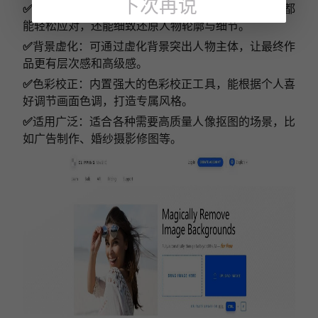
下次再说
✅
高质量抠图：面对复杂光照、杂乱背景等棘手情况都
能轻松应对，还能细致还原人物轮廓与细节。
✅
背景虚化：可通过虚化背景突出人物主体，让最终作
品更有层次感和高级感。
✅
色彩校正：内置强大的色彩校正工具，能根据个人喜
好调节画面色调，打造专属风格。
✅
适用广泛：适合各种需要高质量人像抠图的场景，比
如广告制作、婚纱摄影修图等。