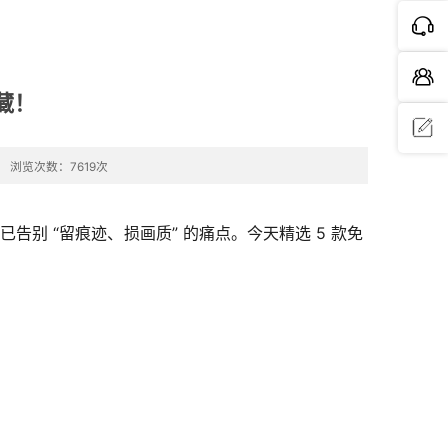
藏！
浏览次数：7619次
问题反
馈
别 “留痕迹、损画质” 的痛点。今天精选 5 款免