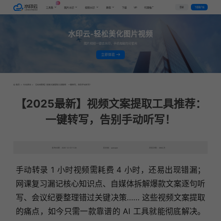
AI
VIP
登录
下载客户端
工具集
图片水印
视频水印
教程
下载
代理推广
水印云-轻松美化图片视频
图片视频一键去水印，手机电脑均可使用
立即体验
首页
>
行业资讯
>
【2025最新】视频文案提取工具推荐：一键转写，告别手动听写！
【2025最新】视频文案提取工具推荐：
一键转写，告别手动听写！
发布日期：2025-12-03 11:08
发表者：qianqian
浏览次数：2664次
手动转录 1 小时视频需耗费 4 小时，还易出现错漏；
网课复习漏记核心知识点、自媒体拆解爆款文案逐句听
写、会议纪要整理错过关键决策…… 这些视频文案提取
的痛点，如今只需一款靠谱的 AI 工具就能彻底解决。