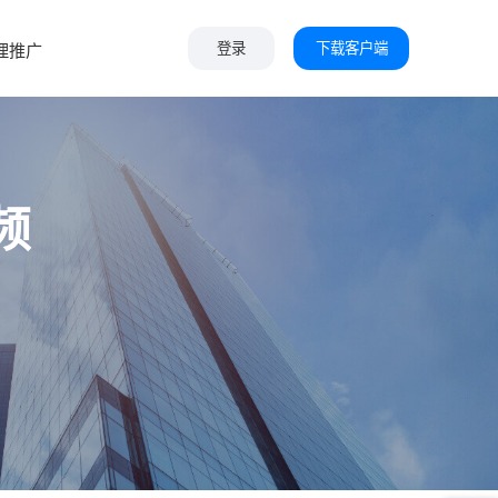
下载客户端
理推广
登录
频