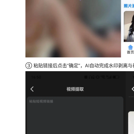
③ 粘贴链接后点击“确定”，AI自动完成水印剥