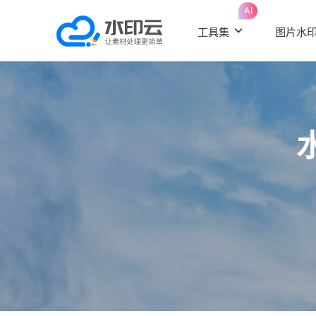
AI
工具集
图片水