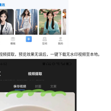
离与视频提取，预览效果无误后，一键下载无水印视频至本地。