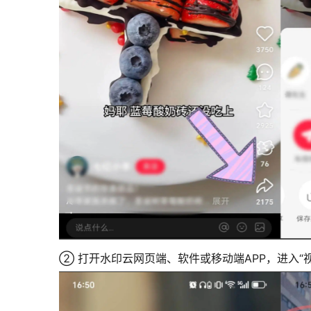
②
打开水印云网页端、软件或移动端APP，进入“