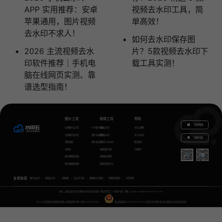
APP 实用推荐：安卓
视频去水印工具，简
苹果通用，图片视频
单高效！
去水印不求人！
如何去水印保存图
2026 主流视频去水
片？5款视频去水印下
印软件推荐｜手机电
载工具实测！
脑在线网页实测、靠
谱选型指南！
图片工具
视频工具
帮助
下载电脑版
在线图片去水印
GIF图片生成
视频去水印
水印云教程
在线图片加水印
图片无损放大
视频加水印
关于水印云
下载移动端
智能抠图
图片转文字
视频怎么去水印
联系我们
证件照
视频提取下载
代理推广
图片模糊变清晰
视频格式转换
图片模糊变清晰
视频语音转文字
友情链接
图片去水印
视频去水印
一键抠图
去水印下载
视频转文字提取
免费配音软件
声音克隆
地址：湖北省武汉市东湖新技术开发区关南园一路当代梦工厂4号楼10楼，邮箱：yinglin.wu@udreamtech.com
©2020武汉联合创想科技有限公司版权所有
鄂ICP备17031026号-8
鄂公网安备42018502007353
水印云专注
图片去水印
视频去水印
国内杰出者