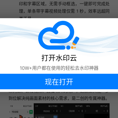
印和字幕区域，无需手动框选，一键即可完成处
理，单条带字幕视频处理仅需 1 秒，效率远超同
类工具。
多平台适配，小众平台也能解：除了抖音、快手
等主流平台，还支持视频号、美拍、火山小视频
等小众平台的素材解析，兼顾主流与冷门，满足
二创博主的多平台素材收集需求；全程本地处理
打开水印云
数据，隐私安全有保障，免费版即可满足所有核
心需求。
10W+用户都在使用的轻松去水印神器
适用人群：需要水印 + 字幕双去除的自媒体人！影视
现在打开
剪辑、剧情解说、短视频混剪博主，以及需要处理带字
幕网课、课程视频、直播切片的用户，这款工具能一步
下次再说
到位解决纯画面素材的核心需求，是二创的专属神器。