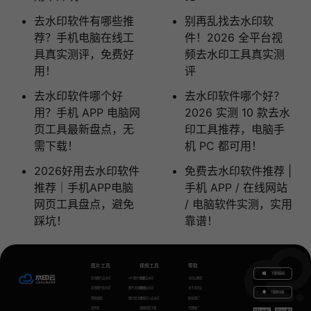
去水印软件有哪些推
别再乱找去水印软
荐？手机电脑在线工
件！2026 全平台视
具真实测评，免费好
频去水印工具真实测
用！
评
去水印软件哪个好
去水印软件哪个好？
用？手机 APP 电脑网
2026 实测 10 款去水
页工具最新盘点，无
印工具推荐，电脑手
需下载！
机 PC 都可用！
2026好用去水印软件
免费去水印软件推荐 |
推荐｜手机APP电脑
手机 APP / 在线网站
网页工具盘点，避免
/ 电脑软件实测，实用
踩坑！
靠谱！
图片工具
视频工具
帮助
下载电脑版
在线图片去水印
GIF图片生成
视频去水印
水印云教程
在线图片加水印
图片无损放大
视频加水印
关于水印云
下载移动端
智能抠图
图片转文字
视频怎么去水印
联系我们
证件照
视频提取下载
代理推广