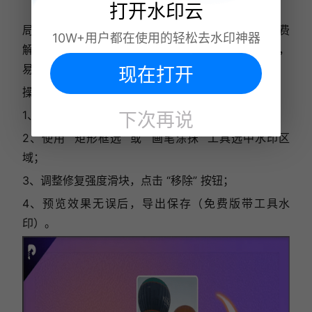
打开水印云
局限性：免费版处理后图片带有轻微工具水印，需付费
10W+用户都在使用的轻松去水印神器
解锁无水印导出；对半透明、渐变水印处理效果一般，
易留痕；无批量处理功能，仅适合单张偶尔使用。
现在打开
操作方法
1、打开软件 / 网页端，导入目标图片；
下次再说
2、使用 “矩形框选” 或 “画笔涂抹” 工具选中水印区
域；
3、调整修复强度滑块，点击 “移除” 按钮；
4、预览效果无误后，导出保存（免费版带工具水
印）。