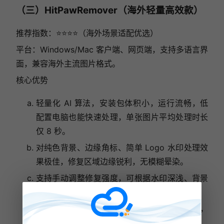
（三）HitPawRemover（海外轻量高效款）
推荐指数：⭐⭐⭐⭐（海外场景适配优选）
平台：Windows/Mac 客户端、网页端，支持多语言界
面，兼容海外主流图片格式。
核心优势
轻量化 AI 算法，安装包体积小，运行流畅，低
配置电脑也能快速处理，单张图片平均处理时长
仅 8 秒。
对纯色背景、边缘角标、简单 Logo 水印处理效
果极佳，修复区域边缘锐利，无模糊晕染。
支持手动调整修复强度，可根据水印深浅、背景
复杂程度灵活调节，适配更多场景。
界面极简，无广告弹窗，专注去水印核心功能，
海外网络环境下稳定性强。