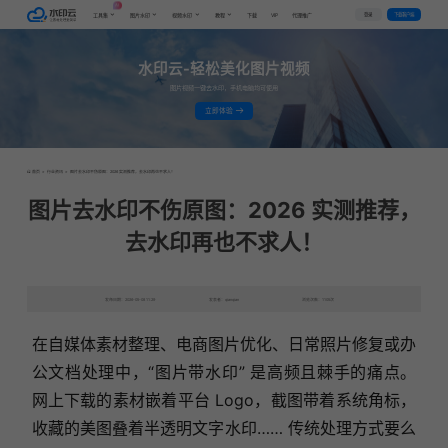
AI
VIP
登录
下载客户端
工具集
图片水印
视频水印
教程
下载
代理推广
水印云-轻松美化图片视频
图片视频一键去水印，手机电脑均可使用
立即体验
首页
>
行业资讯
>
图片去水印不伤原图：2026 实测推荐，去水印再也不求人！
图片去水印不伤原图：2026 实测推荐，
去水印再也不求人！
发布日期：2026-05-08 11:29
发表者：qianqian
浏览次数：1105次
在自媒体素材整理、电商图片优化、日常照片修复或办
公文档处理中，“图片带水印” 是高频且棘手的痛点。
网上下载的素材嵌着平台 Logo，截图带着系统角标，
收藏的美图叠着半透明文字水印…… 传统处理方式要么