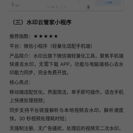
（三）水印云管家小程序
推荐指数：★★★★★
平台：微信小程序（轻量化适配手机端）
产品简介：水印云旗下微信端轻量化工具，聚焦手机端
快速去水印，无需下载 APP，功能与电脑端核心去水
印能力同步，完全免费开放。
核心亮点：
移动端适配优化，界面简洁，单手即可操作，适合手机
上快速处理视频；
同步支持平台链接解析与本地视频去水印，解析速度
快，30 秒视频处理耗时短；
无强制注册、无广告骚扰，处理后的视频无二次水印，