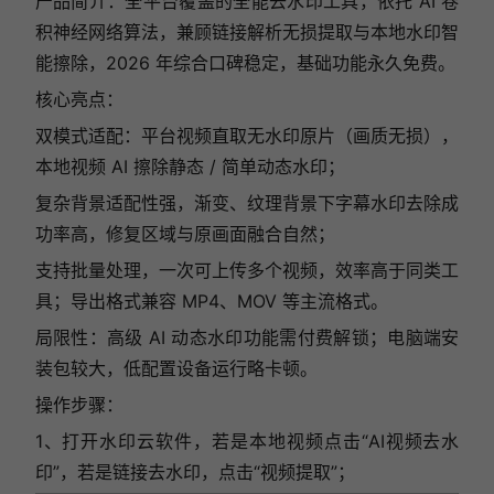
产品简介：全平台覆盖的全能去水印工具，依托 AI 卷
积神经网络算法，兼顾链接解析无损提取与本地水印智
能擦除，2026 年综合口碑稳定，基础功能永久免费。
核心亮点：
双模式适配：平台视频直取无水印原片（画质无损），
本地视频 AI 擦除静态 / 简单动态水印；
复杂背景适配性强，渐变、纹理背景下字幕水印去除成
功率高，修复区域与原画面融合自然；
支持批量处理，一次可上传多个视频，效率高于同类工
具；导出格式兼容 MP4、MOV 等主流格式。
局限性：高级 AI 动态水印功能需付费解锁；电脑端安
装包较大，低配置设备运行略卡顿。
操作步骤：
1、打开水印云软件，若是本地视频点击“AI视频去水
印”，若是链接去水印，点击“视频提取”；