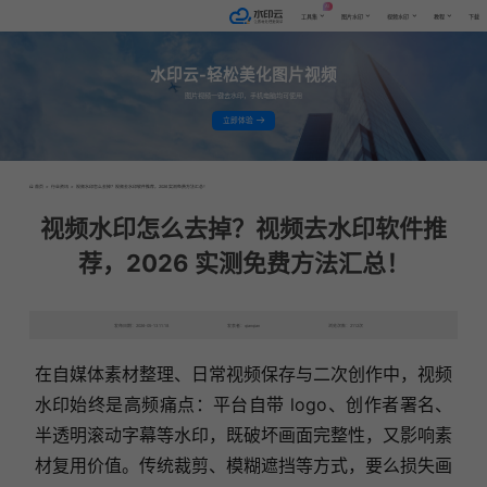
AI
工具集
图片水印
视频水印
教程
下载
水印云-轻松美化图片视频
图片视频一键去水印，手机电脑均可使用
立即体验
首页
>
行业资讯
>
视频水印怎么去掉？视频去水印软件推荐，2026 实测免费方法汇总！
视频水印怎么去掉？视频去水印软件推
荐，2026 实测免费方法汇总！
发布日期：2026-05-13 11:18
发表者：qianqian
浏览次数：2112次
在自媒体素材整理、日常视频保存与二次创作中，视频
水印始终是高频痛点：平台自带 logo、创作者署名、
半透明滚动字幕等水印，既破坏画面完整性，又影响素
材复用价值。传统裁剪、模糊遮挡等方式，要么损失画