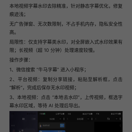
本地视频字幕水印去除精准，针对静态字幕优化，修复
痕迹浅；
无广告弹窗、无次数限制，不占手机内存，隐私安全性
高。
局限性：仅支持字幕类水印，对全屏嵌入式水印效果有
限；长视频（超 10 分钟）处理速度较慢。
操作步骤：
1、微信搜索 “牛马字幕” 进入小程序；
2、平台视频：复制分享链接，粘贴至解析框，点击
“解析”，完成后保存无水印视频；
3、本地视频：点击 “本地去水印”，上传视频，框选字
幕水印区域，等待 AI 处理后导出。