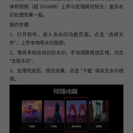
体积视频（超 500MB）上传与处理耗时较长；复杂水
印处理效果一般。
操作步骤：
1、打开软件，进入去水印功能页面，点击 “选择文
件”，上传本地带水印视频；
2、等待系统自动识别水印，手动调整框选区域，点击
“去除水印”；
3、处理完成后，预览效果，点击 “下载” 保存无水印视
频。