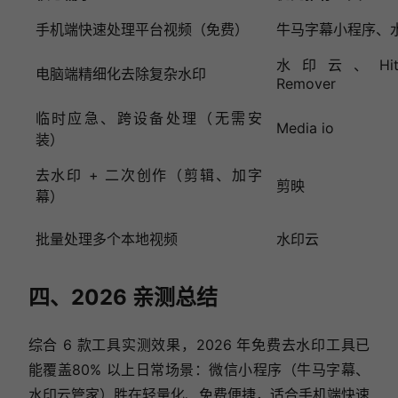
手机端快速处理平台视频（免费）
牛马字幕小程序、
水印云、HitPaw
电脑端精细化去除复杂水印
Remover
临时应急、跨设备处理（无需安
Media io
装）
去水印 + 二次创作（剪辑、加字
剪映
幕）
批量处理多个本地视频
水印云
四、2026 亲测总结
综合 6 款工具实测效果，2026 年免费去水印工具已
能覆盖80% 以上日常场景：微信小程序（牛马字幕、
水印云管家）胜在轻量化、免费便捷，适合手机端快速