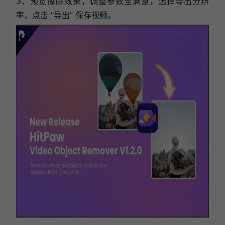
3、预览擦除效果，调整参数至满意，选择导出分辨
率，点击 “导出” 保存视频。