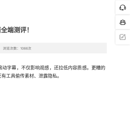
桌面全端测评！
浏览次数：1066次
问题反
馈
的滚动字幕，不仅影响观感，还拉低内容质感。更糟的
还有工具偷传素材、泄露隐私。