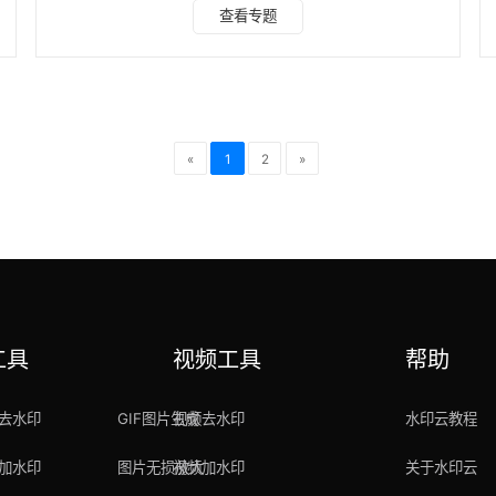
的人员，经常会被水印搞得绞尽脑汁让人抓狂，今天为大家分
查看专题
享一款去水印神器，采用AI去水印黑科技，去水印效果相当
号，几乎没有你去不掉的图片水印！ 这款软件就是水印云，
可以到水印云官网进行下载，在各大电脑应用市场都能找的
到，而且它不仅有电脑端还有网页版和手机小程序可以使用！
图片去水印 操作非常的简单，如下图，只需要上传有水
«
1
2
»
工具
视频工具
帮助
去水印
GIF图片生成
视频去水印
水印云教程
加水印
图片无损放大
视频加水印
关于水印云