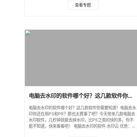
以微信搜索公众号“水印云”后台在线处理。 优势：支持图片去
查看专题
水印、视频去水印、短视频解析，可以一键批量去除图片视频
水印。 水印云是我经常使用到的一款专业图片视频美化编辑
去水印软件，它的功能非常齐全。不管你是图片去水印还是视
频水印处理，它都可以支持，而且该软件的电脑端还可以进行
批量处理的操作，能满
电脑去水印的软件哪个好？这几款软件你需要知道！
电脑去水印的软件哪个好？这几款软件你需要知道！电脑去水
印你还在用PS和PR？那也太费事了吧？今天带来几款电脑去
水印软件，几秒钟就能去掉水印，比PS之类的快的多，你不
能不知道，快来看看吧！ 电脑去水印的软件 水印云 优势：兼
具图片去水印和视频去水印功能，电脑可以去水印，手机上也