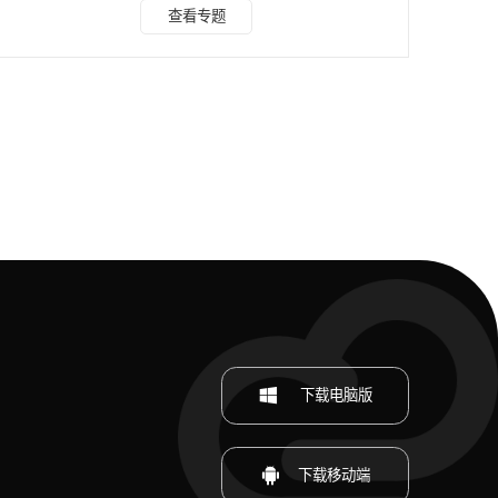
样，在日常工作中，制作ppt时，会从各个素材网站上下载好
查看专题
看的图片来当做PPT插图或背景图，但是这些下载的图片大多
带有水印，不仅影响ppt的整体美观，还容易给领导落下一个
不认真对待工作的印象。那么当图片带有水印时该怎么办? 如
果重新找替换图，不仅耗时长还可能影响工作进度，所以如果
可以直接去除图片中的水印后使用肯定是最方便的了。
下载电脑版
下载移动端