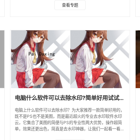
的图片，选择右键菜单「编辑」，计算机系统自带的画图工具
查看专题
已经打开。此时，我们在上面的工具栏中使用它「选择」在水
印区水印区旁边选择最接近水印背景颜色的图片。 拖动所选
框架覆盖水印，使水印成功去除。 复杂的水印如何去除 如果
水印比较复杂，比如在图片中间位置，或者是全屏的图片水
印，使用画图就无法无痕的去除，这个时候可以试试
电脑什么软件可以去除水印?简单好用试试这款！
电脑上什么软件可以去除水印？为大家推荐一款简单好用的，
既不是PS也不是美图，而是最近超火的专业去水印软件水印
云，它集合了美图的简便与PS的专业性两大优势，操作超简
单，效果还更出色，简直是去水印神器，让我们一起看一看！
电脑什么软件可以去除水印 去水印好麻烦啊，尤其是做设计