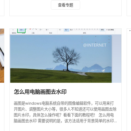
印，使用这款工具只需简单几步即可完成去水印操作，并且不
查看专题
会影响到原图片的清晰度。 操作步骤：打开软件，选择“图片
去水印”功能，上传要去水印图片。 我们有框选和涂鸦两种去
水印模式可以选择，选择完毕对水印进行处理，最后点击“立
即保存”按钮保存下来。 下面给大家展示一下去水印的前后效
果图，是不是很自然呢? 方法二：画图工
怎么用电脑画图去水印
画图是windows电脑系统自带的图像编辑软件，可以用来打
开图片、调整图片大小等，很多人不知道还可以使用画图去除
图片水印，具体怎么操作呢？看看下面的教程吧！ 怎么用电
脑画图去水印 需要说明的是，该方法适用于背景简单的水印
图片，我们可以使用画图工具去除水印。 用电脑右击带水印