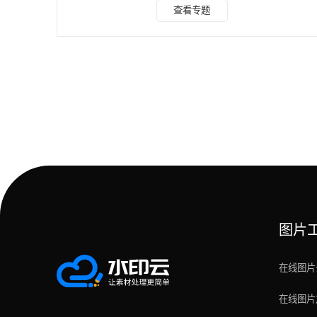
能操作去水印！ 图片去水印 水印云支持图片去水印，操作很
查看专题
简单，下面是具体步骤！ 1.将软件下载后打开，我们可以看到
有八大功能【图片去视频】【图片加水印】【视频去水印】
等，今天我们需要用到的功能是【图片去水印】。 2.我们将需
要去除的图片添加到软件内，大家根据自己需要操作的图片数
量去添加即可。 3.在去水印的工
图片
在线图片
在线图片