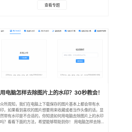
印 方法一：裁剪 简单粗暴的去水印方法，如果水印在边角部
查看专题
位，可以直接裁剪去掉视频水印。 像上面这样小小的，边边
角角的水印，最简单的方式就是直接裁掉，对我们视频的影响
也不会很大!! 不过一般的视频水印都在中间部位，这就需要用
到专业的去水印软件啦。 方法二：专业去水印软件水印云 水
印云是之前**一个博主推荐的，也是我用的
用电脑怎样去除图片上的水印？30秒教会！
众所周知，我们在电脑上下载保存的图片基本上都会带有水
印，如果看到喜欢的图片想要用来收藏或者当作头像的话，显
然带有水印是不合适的，你知道如何用电脑去除图片上的水印
吗？看看下面的方法，希望能够帮助到你！ 用电脑怎样去除
图片上的水印 分享一：水印云 软件介绍：该软件与其名称相