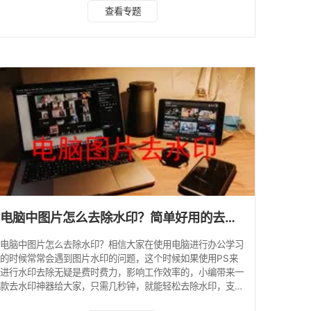
同，主要功能是去除水印，无论是图片水印还是视频水印，都
查看专题
可以准确去除。该软件还包括图片水印、视频水印、视频图片
剪辑、图片编辑等功能，每个操作都非常简单。零基础新手小
白，一键即可轻松导出无水印图片和视频。 另外，如果需要
其他图片、视频功能，也可以看看它的手机APP。它的手机版
本功能不仅具有计算机终端功能，而且在此基础上增加了许
电脑中图片怎么去除水印？简单好用的去水印神器分享！
电脑中图片怎么去除水印？相信大家在使用电脑进行办公学习
的时候常常会遇到图片水印的问题，这个时候如果使用PS来
进行水印去除无疑是费时费力，影响工作效率的，小编带来一
款去水印神器给大家，只需几秒钟，就能轻松去除水印，支持
批量处理。 电脑中图片怎么去除水印 是否有小伙伴和我一