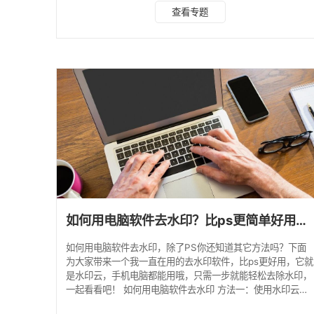
消除笔 我们可以借助手机相册自带的消除笔工具，去除图片
查看专题
水印，这个方法适用于纯色背景的图片，如果图片的背景比较
复杂，效果可能会不太理想。 具体操作步骤如下： 打开相
册，选择要去除水印的图片，点击【编辑】，找到【消除笔】
工具，然后涂抹水印所在位置，松手就能看到去水印效果啦。
2.手机去水印工具 如果想要更好的去水印效果，
如何用电脑软件去水印？比ps更简单好用的方法分享！
如何用电脑软件去水印，除了PS你还知道其它方法吗？下面
为大家带来一个我一直在用的去水印软件，比ps更好用，它就
是水印云，手机电脑都能用哦，只需一步就能轻松去除水印，
一起看看吧！ 如何用电脑软件去水印 方法一：使用水印云去
水印软件 点击进入水印云在线入口>>>图片去水印 手机端可