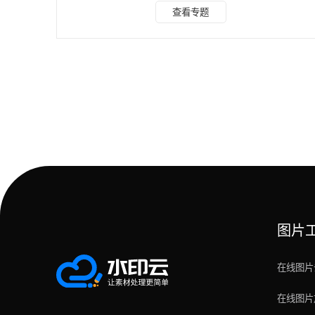
件”，并本地上传有水印图片; 步骤四：选择左上角涂抹工具然
查看专题
后“开始去水印”，去除水印后，下载文件保存本地电脑即可。
关于图片去水印无痕迹软件有哪些?图片怎么去水印不伤底部?
分享到这里了，小伙伴们都学会了吗?当然我们在去水印的时
候一定要注意有图片版权保护的图片不能强行去除使用哦。
图片
在线图片
在线图片