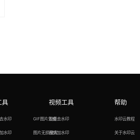
工具
视频工具
帮助
去水印
GIF图片生成
视频去水印
水印云教程
加水印
图片无损放大
视频加水印
关于水印云