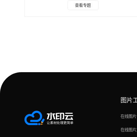
除水印(PC网页) 点击进入：在线图片去水印入口 首先电脑搜
查看专题
索水印云进入官网找到图片去水印轻松移除照片中多余的物
体、LOGO、水印等，一键选取、快速删除，步骤简单。 除
去水印之外，还能去除拍照时背后误入的行人游客，完美背景
中的杂物，可以说是修图神器了 上传图片之后，在图片上方
可以有选择水印的方式，有矩形和涂抹两种
图片
在线图片
在线图片