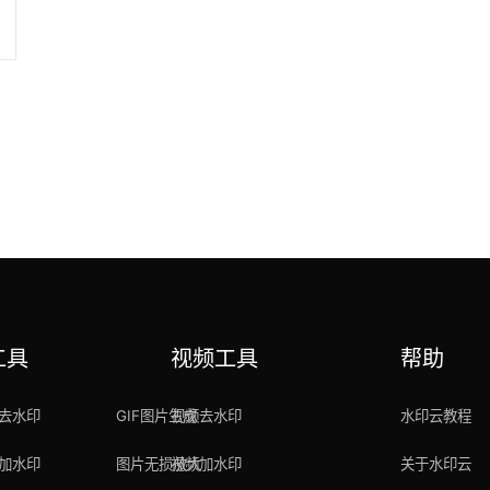
了
工具
视频工具
帮助
去水印
GIF图片生成
视频去水印
水印云教程
加水印
图片无损放大
视频加水印
关于水印云