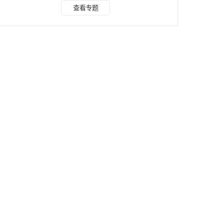
种非常方便的技术。 人物在线抠图通过自动或半自动的方式
查看专题
将图片中的人物从背景中分离出来，以便进行后续的图像合
成、编辑或应用。与传统的抠图技术相比，人物在线抠图更加
方便、快捷，且对于非专业人士来说也更加易于使用。 那么
我们就需要选择一款靠谱以及简单好用的工具了，那么这款工
具到底是什么呢?那就是我们的水印云了接下来给大家带来的
就是详