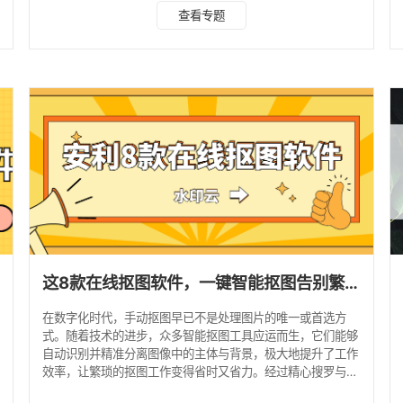
器。 1. 水印云 推荐指数：★★★★☆ 概括：国产多功能图
查看专题
像处理平台，以批量处理和高精度抠图为核心优势，支持网页
端和客户端多平台操作，基础功能免费开放。 优势亮点：批
一
量处理效率突出，支持一次处理百张图片，发丝和透明物体边
缘处理细腻。 简易性：全中文界面，操作流程直观，无需设
计基础即可上手。
这8款在线抠图软件，一键智能抠图告别繁琐！
在数字化时代，手动抠图早已不是处理图片的唯一或首选方
式。随着技术的进步，众多智能抠图工具应运而生，它们能够
自动识别并精准分离图像中的主体与背景，极大地提升了工作
效率，让繁琐的抠图工作变得省时又省力。经过精心搜罗与测
试，以下是八款简单好用在线抠图软件推荐，相信它们能助你