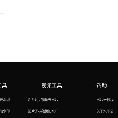
工具
视频工具
帮助
去水印
GIF图片生成
视频去水印
水印云教程
加水印
图片无损放大
视频加水印
关于水印云