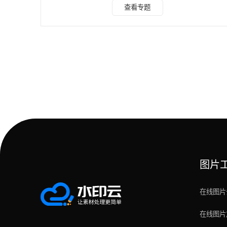
相比较自己用 PS 来扣，可以大大的节省工作效率。 点击进
查看专题
入>>>水印云在线智能抠图入口 第一步：首先打开电脑搜索
水印云进入官网，首页找到智能抠图。 第二步：然后，选择
要抠图的图像。上传图片后，我们不需要做其他任何事情，等
待系统自动抠图。抠图完成后，我们可以点击下面的红色按钮
下载保存。 如果你
图片
在线图片
在线图片