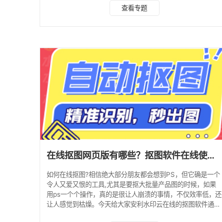
评。其中抠图功能采用先进AI技术，智能识别一键精准抠出主
查看专题
体，让新手小白也能快速搞定一键抠图。 无需下载，电脑、
手机都能用，且功能全面 界面简洁直观，易于上手，还可手
动抠图 精细化智能抠图，头发丝也能抠； 同时支持换底色换
背景 2. GIMP GIMP，全称GNU图像操作程序，是一款功能
全面的免费图像编辑软件，其抠
在线抠图网页版有哪些？抠图软件在线使用方法
如何在线抠图?相信绝大部分朋友都会想到PS，但它确是一个
令人又爱又恨的工具,尤其是要抠大批量产品图的时候，如果
用ps一个个操作，真的是很让人崩溃的事情，不仅效率低，还
让人感觉到枯燥。今天给大家安利水印云在线的抠图软件通过
AI人工智能抠图，你只需要动动鼠标，5秒内即可搞定抠图，