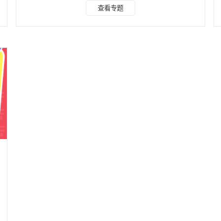
轻松应对各种抠图挑战。 1. 水印云（网页&APP） 这款软件
查看专题
以其智能识别技术著称，无论是人像还是复杂物品，都能迅速
且准确地完成抠图。 同时还可以通过手动抠图，里边包含了
涂抹和擦除，通过这两种模式来修改抠图结果，零基础小白也
能轻松上手。 它还提供了海量底色素材库，同时APP可支持
自定义上传背景图，无论是电商白底图