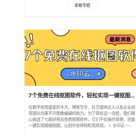
爆棚、实用性拉满的在线AI抠图工具，覆盖网页、APP、微信
查看专题
小程序多端口，从核心优势、适用场景到实操步骤全方位拆
解，帮你精准挑选适配自身需求的抠图神器，告别抠图烦恼，
高效出图不踩坑！ 一、实测5款在线AI智能抠图工具详解 第
款：水印云（网页/APP） 推荐指数：⭐⭐⭐⭐⭐ 水印云是2026
年全网爆火的全能型AI图像处理平
7个免费在线抠图软件，轻松实现一键抠图换背景！
在数字视觉盛宴的今天，博客写手、社交媒体达人以及企业创
意团队均离不开图像编辑的助力。为了简化这一流程，我们精
心挑选了七款好用且免费抠图软件，它们不仅操作简便，还能
一键实现精细抠图，让创作变得轻松而高效。 1. 水印云 一款
专业图像处理软件，凭借其简单易上手的特性赢得了广泛好