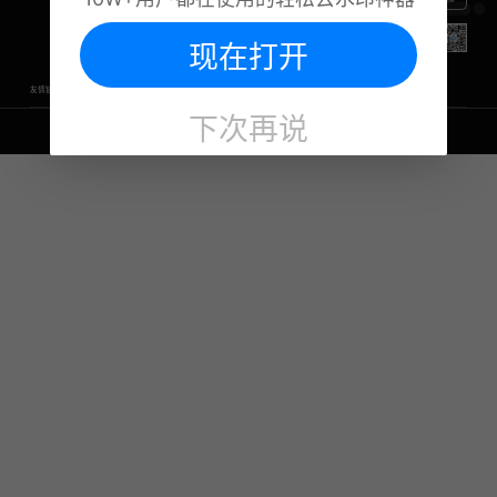
智能抠图
图片转文字
视频怎么去水印
联系我们
证件照
视频提取下载
代理推广
图片模糊变清晰
视频格式转换
现在打开
图片模糊变清晰
视频语音转文字
友情链接
图片去水印
视频去水印
一键抠图
去水印下载
视频转文字提取
免费配音软件
声音克隆
下次再说
地址：湖北省武汉市东湖新技术开发区关南园一路当代梦工厂4号楼10楼，邮箱：yinglin.wu@udreamtech.com
©2020武汉联合创想科技有限公司版权所有
鄂ICP备17031026号-8
鄂公网安备42018502007353
水印云专注
图片去水印
视频去水印
国内杰出者