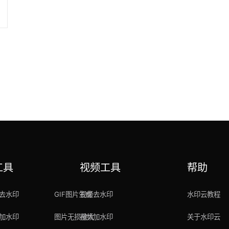
工具
视频工具
帮助
去水印
GIF图片生成
视频去水印
水印云教程
加水印
图片无损放大
视频加水印
关于水印云