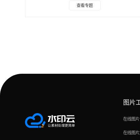
软件可以帮助你快速去除图片中的水印，而且操作简单，只需
查看专题
要选择图片，然后点击“去水印”按钮即可。此外，该应用还支
持批量处理，可以一次性去除多张图片中的水印，非常方便。
该应用支持多种图片格式，包括JPG、PNG、BMP等，而且
去水印的效果非常好，几乎看不出痕迹。此外，该应用还支持
手动调整去水印的位置和大小，可以满足不同用户的需求
图片
在线图片
在线图片